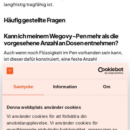
langfristig tragfähig ist.
Häufig gestellte Fragen
Kann ich meinem Wegovy-Pen mehr als die
vorgesehene Anzahl an Dosen entnehmen?
Auch wenn noch Flüssigkeit im Pen vorhanden sein kann,
ist dieser dafür konstruiert, eine feste Anzahl
voreingestellter Dosen abzugeben. Nur diese Dosen sind
qualitätsgesichert und garantiert. Der Versuch, eine
zusätzliche oder goldene Dosis zu entnehmen, bedeutet,
dass die Arzneimittelmenge nicht verifiziert ist – die
Samtycke
Information
Om
Dosierung wird damit unsicher.
Was passiert, wenn ich versehentlich zu viel Wegovy
Denna webbplats använder cookies
nehme?
Vi använder cookies för att förbättra din
Eine zu hohe Semaglutid-Dosis kann zu verstärkten
användarupplevelse. Vi använder cookies för
Wegovy-Nebenwirkungen führen, vor allem Magen-Darm-
grundläggande nödvändig funktionalitet, anpassning av