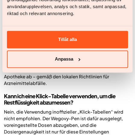
Beschwerden wie Übelkeit, Erbrechen und Durchfall.
användarupplevelsen, analys och statik, samt anpassad,
Wende dich immer an deinen Arzt, wenn du vermutest, zu
riktad och relevant annonsering.
viel Arzneimittel aufgenommen zu haben, oder wenn du
starke Symptome entwickelst.
Wie entsorge ich einen Pen, in dem noch Flüssigkeit
Tillåt alla
ist?
Nachdem du deine Dosen entnommen hast, muss der Pen
sicher entsorgt werden. Gebrauchte Injektionspens und
Anpassa
Nadeln sind als spitzes und scharfes Abfallmaterial zu
behandeln. Gib den Pen zur sicheren Entsorgung in der
Apotheke ab – gemäß den lokalen Richtlinien für
Arzneimittelabfälle.
Kann ich eine Klick-Tabelle verwenden, um die
Restflüssigkeit abzumessen?
Nein, die Verwendung inoffizieller „Klick-Tabellen“ wird
nicht empfohlen. Der Wegovy-Pen ist dafür ausgelegt,
voreingestellte Dosen abzugeben, und die
Dosiergenauigkeit ist nur für diese Einstellungen