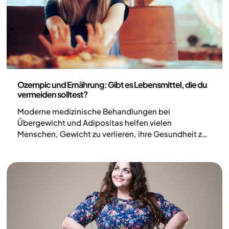
Medizin
Ozempic und Ernährung: Gibt es Lebensmittel, die du
vermeiden solltest?
Moderne medizinische Behandlungen bei
Übergewicht und Adipositas helfen vielen
Menschen, Gewicht zu verlieren, ihre Gesundheit zu
verbessern und das niedrigere Gewicht langfristig zu
halten. Einige erleben jedoch Nebenwirkungen wie
Übelkeit, Sodbrennen oder Verstopfung. Bei den
meisten treten diese Beschwerden vor allem zu
Beginn der Behandlung und bei Dosiserhöhungen
auf. Die Nebenwirkungen sind in der Regel mild und
lassen sich oft vermeiden.