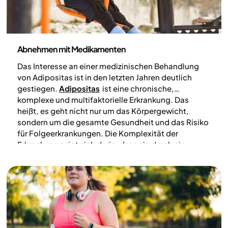
Medizin
Abnehmen mit Medikamenten
Das Interesse an einer medizinischen Behandlung
von Adipositas ist in den letzten Jahren deutlich
gestiegen.
Adipositas
ist eine chronische,
komplexe und multifaktorielle Erkrankung. Das
heißt, es geht nicht nur um das Körpergewicht,
sondern um die gesamte Gesundheit und das Risiko
für Folgeerkrankungen. Die Komplexität der
Erkrankung zeigt sich darin, dass sie durch ein
Zusammenspiel aus genetischen Faktoren,
hormonellen Signalen, Verhaltensweisen im Alltag
und äußeren Lebensbedingungen beeinflusst wird.