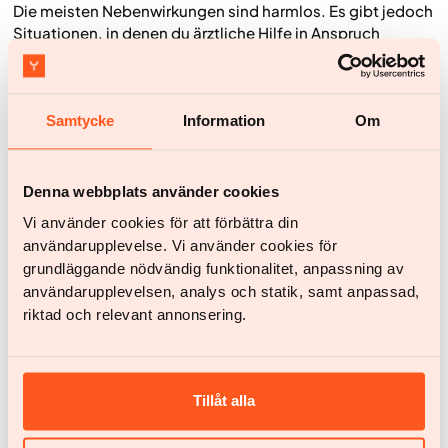
Die meisten Nebenwirkungen sind harmlos. Es gibt jedoch
Situationen, in denen du ärztliche Hilfe in Anspruch
nehmen solltest.
Wende dich an eine Ärztin oder einen Arzt bei:
Samtycke
Information
Om
wiederholtem Erbrechen
Anzeichen von Dehydrierung wie wenig und stark
konzentriertem Urin, Schwindel, Schwäche oder
Denna webbplats använder cookies
Herzklopfen
Vi använder cookies för att förbättra din
starken Bauchschmerzen, da bei schneller
användarupplevelse. Vi använder cookies för
Gewichtsabnahme das Risiko für Gallenprobleme
grundläggande nödvändig funktionalitet, anpassning av
steigen kann
användarupplevelsen, analys och statik, samt anpassad,
plötzlichen, sehr starken Bauchschmerzen, die auf
riktad och relevant annonsering.
eine Pankreatitis hinweisen könnten
Beschwerden, die sich trotz Anpassungen nicht
bessern
Tillåt alla
rascher Verschlechterung deines Allgemeinzustands