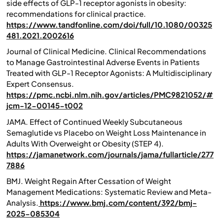
side effects of GLP-1 receptor agonists in obesity:
recommendations for clinical practice.
https://www.tandfonline.com/doi/full/10.1080/00325
481.2021.2002616
Journal of Clinical Medicine. Clinical Recommendations
to Manage Gastrointestinal Adverse Events in Patients
Treated with GLP-1 Receptor Agonists: A Multidisciplinary
Expert Consensus.
https://pmc.ncbi.nlm.nih.gov/articles/PMC9821052/#
jcm-12-00145-t002
JAMA. Effect of Continued Weekly Subcutaneous
Semaglutide vs Placebo on Weight Loss Maintenance in
Adults With Overweight or Obesity (STEP 4).
https://jamanetwork.com/journals/jama/fullarticle/277
7886
BMJ. Weight Regain After Cessation of Weight
Management Medications: Systematic Review and Meta-
Analysis.
https://www.bmj.com/content/392/bmj-
2025-085304