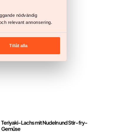
läggande nödvändig
heit zu behantworten
och relevant annonsering.
Tillåt alla
Rezepte
Teriyaki-Lachs mit Nudeln und Stir-fry-
Gemüse