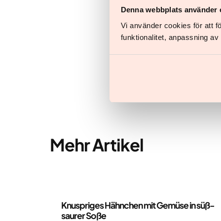
Denna webbplats använder 
Vi använder cookies för att 
Alles, was du tun m
funktionalitet, anpassning a
Mehr Artikel
Rezepte
Knuspriges Hähnchen mit Gemüse in süß-
saurer Soße