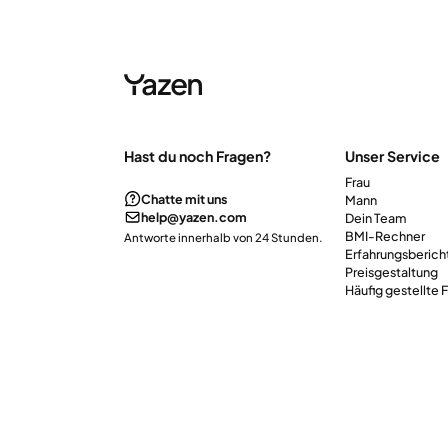
Hast du noch Fragen?
Unser Service
Frau
Chatte mit uns
Mann
help@yazen.com
Dein Team
BMI-Rechner
Antworte innerhalb von 24 Stunden.
Erfahrungsberich
Preisgestaltung
Häufig gestellte 