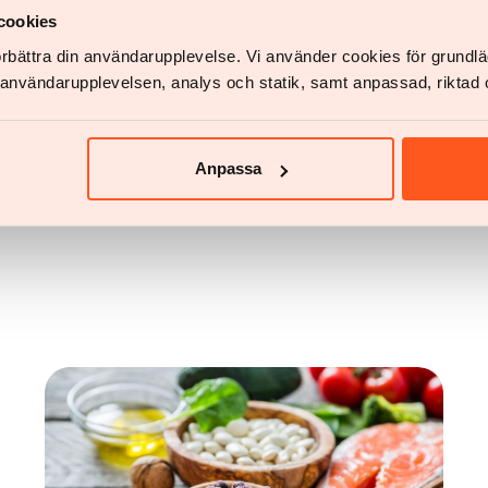
mit Yazen
cookies
förbättra din användarupplevelse. Vi använder cookies för grund
usst, ist ein Konto zu erstellen und einige Fragen zu deiner Gesund
v användarupplevelsen, analys och statik, samt anpassad, riktad 
Jetzt starten
Jetzt starten
Anpassa