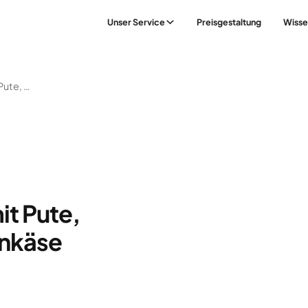
Unser Service
Preisgestaltung
Wisse
Warmes Sandwich Mit Pute, Honigsenf Und Ziegenkäse
t Pute,
enkäse