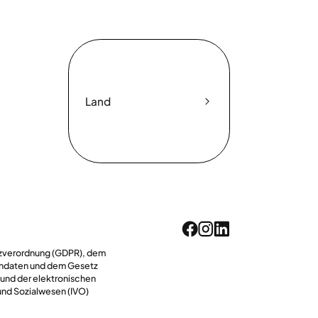
Land
utzverordnung (GDPR), dem
endaten und dem Gesetz
 und der elektronischen
und Sozialwesen (IVO)