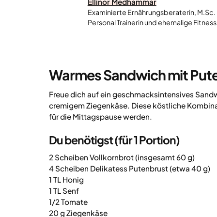
Ellinor Medhammar
Examinierte Ernährungsberaterin, M.Sc.
Personal Trainerin und ehemalige Fitness
Warmes Sandwich mit Pute
Freue dich auf ein geschmacksintensives Sandw
cremigem Ziegenkäse. Diese köstliche Kombina
für die Mittagspause werden.
Du benötigst (für 1 Portion)
2 Scheiben Vollkornbrot (insgesamt 60 g)
4 Scheiben Delikatess Putenbrust (etwa 40 g)
1 TL Honig
1 TL Senf
1/2 Tomate
20 g Ziegenkäse