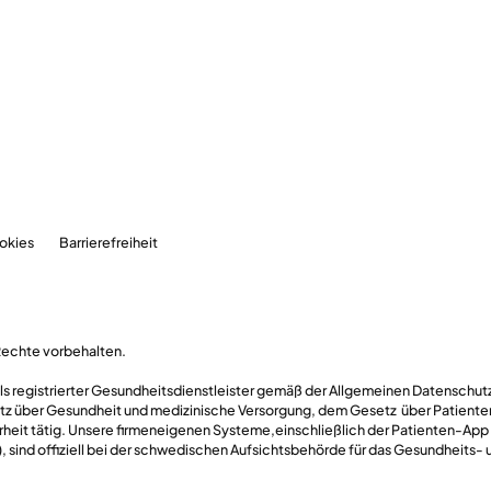
okies
Barrierefreiheit
Rechte vorbehalten.
 als registrierter Gesundheitsdienstleister gemäß der Allgemeinen Datensch
z über Gesundheit und medizinische Versorgung, dem Gesetz über Patient
rheit tätig. Unsere firmeneigenen Systeme,einschließlich der Patienten-App
 sind offiziell bei der schwedischen Aufsichtsbehörde für das Gesundheits- 