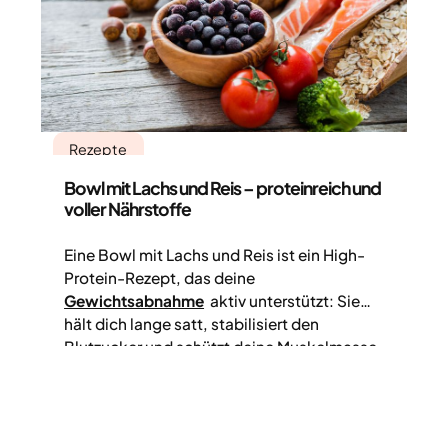
Rezepte
Bowl mit Lachs und Reis – proteinreich und
voller Nährstoffe
Eine Bowl mit Lachs und Reis ist ein High-
Protein-Rezept, das deine
Gewichtsabnahme
aktiv unterstützt: Sie
hält dich lange satt, stabilisiert den
Blutzucker und schützt deine Muskelmasse.
Mit omega-3-reichem Lachs, Edamame,
Vollkorn und frischem Gemüse kombinierst
du alles, was dein Körper für einen
nachhaltigen Abnehmerfolg benötigt.