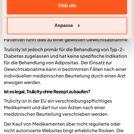
Appetit.
Tillåt alla
Die Behandlung kann zu einem stärkeren Sättigungsgefühl
und einer geringeren Kalorienzufuhr beitragen, unter
Anpassa
anderem, indem die Magenentleerung verlangsamt und
die Appetitregulation beeinflusst wird. Bei manchen
Patienten führt dies zu einer gewissen Gewichtsabnahme.
Trulicity ist jedoch primär für die Behandlung von Typ-2-
Diabetes zugelassen und hat keine spezifische Indikation
für die Behandlung von Adipositas. Der Einsatz zur
Gewichtsabnahme kann in bestimmten Fällen nach einer
individuellen medizinischen Beurteilung durch einen Arzt
erwogen werden.
Ist es legal, Trulicity ohne Rezept zu kaufen?
Trulicity ist in der EU ein verschreibungspflichtiges
Medikament und darf nur von Ärzten nach einer
medizinischen Beurteilung verschrieben werden.
Der Kauf von Medikamenten über nicht regulierte oder
nicht autorisierte Websites birgt erhebliche Risiken. Die