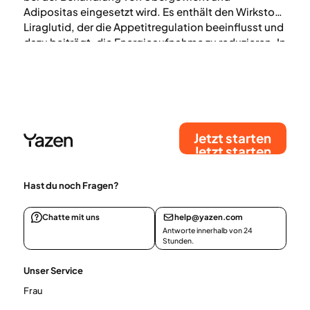
Adipositas eingesetzt wird. Es enthält den Wirkstoff
Liraglutid, der die Appetitregulation beeinflusst und
dazu beiträgt, die Energieaufnahme zu reduzieren. In
Kombination mit Lebensstilveränderungen wie einer
gesunden Ernährung und regelmäßiger körperlicher
Aktivität kann die Behandlung zu einer klinisch
bedeutsamen Gewichtsabnahme beitragen (1).
Jetzt starten
Jetzt starten
Hast du noch Fragen?
Chatte mit uns
help@yazen.com
Antworte innerhalb von 24
Stunden.
Unser Service
Frau