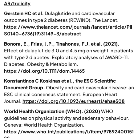
AR/trulicity
Gerstein HC et al.
Dulaglutide and cardiovascular
outcomes in type 2 diabetes (REWIND).
The Lancet.
https://www.thelancet.com/journals/lancet/article/PII
S0140-6736(19)31149-3/abstract
Bonora, E., Frias, J.P., Tinahones, F.J. et al. (2021).
Effect of dulaglutide 3.0 and 4.5 mg on weight in patients
with type 2 diabetes: Exploratory analyses of AWARD-11.
Diabetes, Obesity & Metabolism.
https://doi.org/10.1111/dom.14465
Konstantinos C Koskinas et al., the ESC Scientific
Document Group.
Obesity and cardiovascular disease: an
ESC clinical consensus statement.
European Heart
Journal.
https://doi.org/10.1093/eurheartj/ehae508
World Health Organization (WHO). (2020)
WHO
guidelines on physical activity and sedentary behaviour.
Geneva: World Health Organization.
https://www.who.int/publications/i/item/97892400151