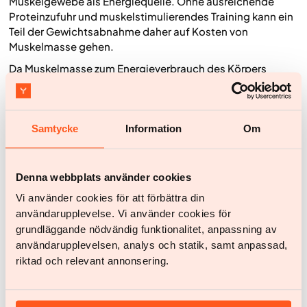
Muskelgewebe als Energiequelle. Ohne ausreichende
Proteinzufuhr und muskelstimulierendes Training kann ein
Teil der Gewichtsabnahme daher auf Kosten von
Muskelmasse gehen.
Da Muskelmasse zum Energieverbrauch des Körpers
beiträgt, senkt ein Muskelverlust den Grundumsatz. Das
bedeutet, dass dein Körper im Ruhezustand weniger
Kalorien verbrennt, was es langfristig schwieriger macht,
das neue Gewicht stabil zu halten.
Krafttraining
sendet
Samtycke
Information
Om
dem Körper das Signal, die Muskulatur zu erhalten,
während Protein die Bausteine liefert, die für den Erhalt
und die Reparatur von Muskelgewebe benötigt werden.
Denna webbplats använder cookies
Vi använder cookies för att förbättra din
Häufige Fragen zu Trulicity
användarupplevelse. Vi använder cookies för
grundläggande nödvändig funktionalitet, anpassning av
Wie wirkt Trulicity bei der Gewichtsabnahme?
användarupplevelsen, analys och statik, samt anpassad,
Trulicity enthält Dulaglutid, das zur Gruppe der GLP-1-
riktad och relevant annonsering.
Rezeptoragonisten gehört. Das Medikament ahmt die
Wirkung des körpereigenen Hormons GLP-1 nach und
beeinflusst sowohl die Blutzuckerregulation als auch den