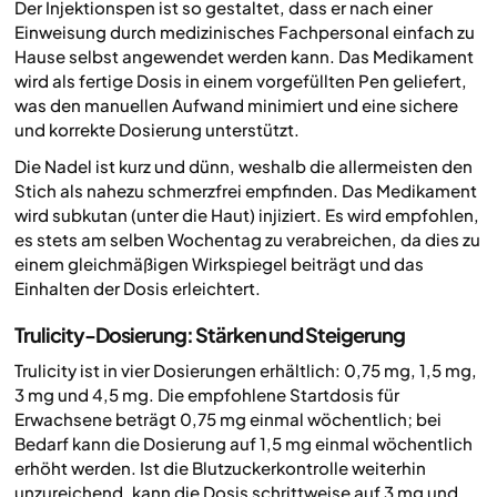
Der Injektionspen ist so gestaltet, dass er nach einer
Einweisung durch medizinisches Fachpersonal einfach zu
Hause selbst angewendet werden kann. Das Medikament
wird als fertige Dosis in einem vorgefüllten Pen geliefert,
was den manuellen Aufwand minimiert und eine sichere
und korrekte Dosierung unterstützt.
Die Nadel ist kurz und dünn, weshalb die allermeisten den
Stich als nahezu schmerzfrei empfinden. Das Medikament
wird subkutan (unter die Haut) injiziert. Es wird empfohlen,
es stets am selben Wochentag zu verabreichen, da dies zu
einem gleichmäßigen Wirkspiegel beiträgt und das
Einhalten der Dosis erleichtert.
Trulicity-Dosierung: Stärken und Steigerung
Trulicity ist in vier Dosierungen erhältlich: 0,75 mg, 1,5 mg,
3 mg und 4,5 mg. Die empfohlene Startdosis für
Erwachsene beträgt 0,75 mg einmal wöchentlich; bei
Bedarf kann die Dosierung auf 1,5 mg einmal wöchentlich
erhöht werden. Ist die Blutzuckerkontrolle weiterhin
unzureichend, kann die Dosis schrittweise auf 3 mg und