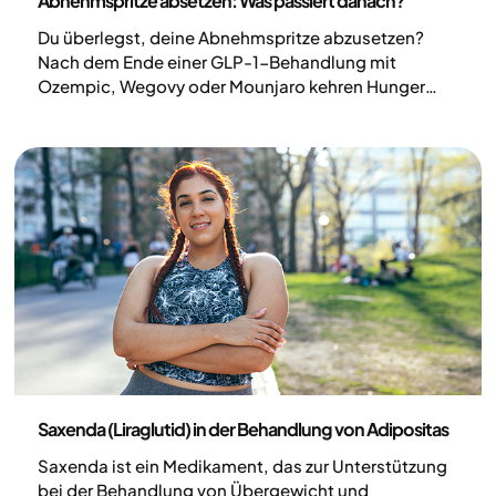
Abnehmspritze absetzen: Was passiert danach?
Du überlegst, deine Abnehmspritze abzusetzen?
Nach dem Ende einer GLP-1-Behandlung mit
Ozempic, Wegovy oder Mounjaro kehren Hunger
und Appetit oft zurück, und das Gewicht steigt
häufig wieder an. Das hat körperliche Ursachen und
liegt nicht an mangelnder Willenskraft. Hier erfährst
du, was die Forschung über die Zeit nach dem
Absetzen zeigt, wie lange eine Behandlung sinnvoll
ist und wie du dein Gewicht langfristig hältst.
Medizin
Saxenda (Liraglutid) in der Behandlung von Adipositas
Saxenda ist ein Medikament, das zur Unterstützung
bei der Behandlung von Übergewicht und