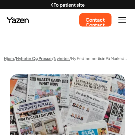
To patient site
Contact
Contact
Hjem
Nyheter Og Presse
Nyheter
Ny Fedmemedisin På Markedet – Hva Kan Du Forvente?