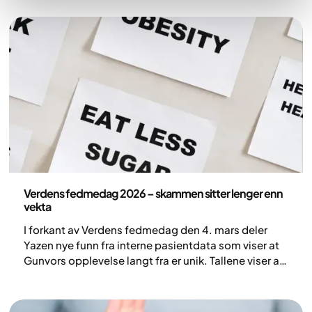
Pressemelding
Verdens fedmedag 2026 – skammen sitter lenger enn
vekta
I forkant av Verdens fedmedag den 4. mars deler
Yazen nye funn fra interne pasientdata som viser at
Gunvors opplevelse langt fra er unik. Tallene viser at
skam og stigma er en betydelig barriere for
mennesker som lever med fedme, selv etter de har
startet med medisinsk behandling.