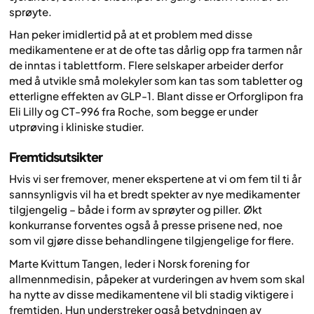
sprøyte.
Han peker imidlertid på at et problem med disse
medikamentene er at de ofte tas dårlig opp fra tarmen når
de inntas i tablettform. Flere selskaper arbeider derfor
med å utvikle små molekyler som kan tas som tabletter og
etterligne effekten av GLP-1. Blant disse er Orforglipon fra
Eli Lilly og CT-996 fra Roche, som begge er under
utprøving i kliniske studier.
Fremtidsutsikter
Hvis vi ser fremover, mener ekspertene at vi om fem til ti år
sannsynligvis vil ha et bredt spekter av nye medikamenter
tilgjengelig – både i form av sprøyter og piller. Økt
konkurranse forventes også å presse prisene ned, noe
som vil gjøre disse behandlingene tilgjengelige for flere.
Marte Kvittum Tangen, leder i Norsk forening for
allmennmedisin, påpeker at vurderingen av hvem som skal
ha nytte av disse medikamentene vil bli stadig viktigere i
fremtiden. Hun understreker også betydningen av