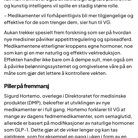
og kunstig intelligens vil spille en stadig større rolle.
– Medikamenter vil forhåpentligvis bli mer tilgjengelige og
effektive for de som trenger dem, sier hun til VG.
Aukan trekker spesielt frem forskning som ser på hvordan
nye medisiner påvirker appetittregulering og spiseadferd.
Medikamentene etterligner kroppens egne hormoner, noe
som kan gi en mer naturlig og effektiv vektreduksjon.
Effekten handler ikke bare om å dempe sult, men også om
å påvirke belønningssystemet og omgivelsene våre på en
måte som gjør det lettere å kontrollere vekten.
Piller på fremmarsj
Sigurd Hortemo, overlege i Direktoratet for medisinske
produkter (DMP), bekrefter at utviklingen av nye
medikamenter er i full gang. Hortemo forklarer til VG at
mange av dagens fedmemedikamenter, som semaglutid,
allerede er basert på modifikasjoner av naturlige hormoner
som GLP-1. Dette gjør at de virker lenger og kan tas
sjeldnere, som for eksempel en gang i uken i form av en