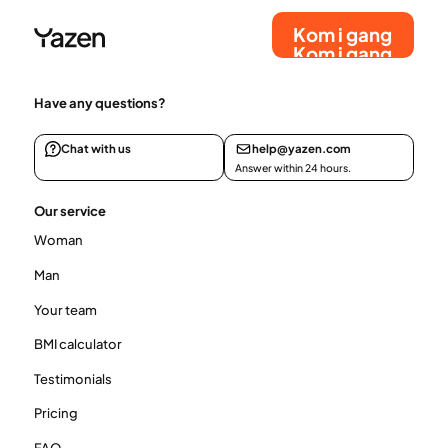
Kom i gang
Kom i gang
Have any questions?
Chat with us
help@yazen.com
Answer within 24 hours.
Our service
Woman
Man
Your team
BMI calculator
Testimonials
Pricing
FAQ