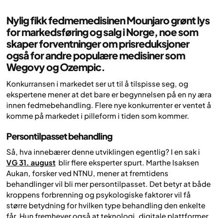
Nylig fikk fedmemedisinen Mounjaro grønt lys
for markedsføring og salg i Norge, noe som
skaper forventninger om prisreduksjoner
også for andre populære medisiner som
Wegovy og Ozempic.
Konkurransen i markedet ser ut til å tilspisse seg, og
ekspertene mener at det bare er begynnelsen på en ny æra
innen fedmebehandling. Flere nye konkurrenter er ventet å
komme på markedet i pilleform i tiden som kommer.
Persontilpasset behandling
Så, hva innebærer denne utviklingen egentlig? I en sak i
VG 31. august
blir flere eksperter spurt. Marthe Isaksen
Aukan, forsker ved NTNU, mener at fremtidens
behandlinger vil bli mer persontilpasset. Det betyr at både
kroppens forbrenning og psykologiske faktorer vil få
større betydning for hvilken type behandling den enkelte
får. Hun fremhever også at teknologi, digitale plattformer