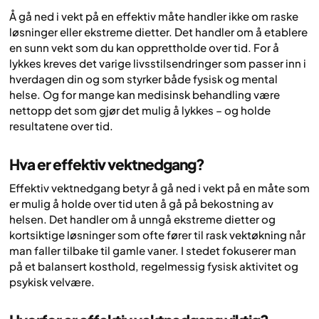
Å gå ned i vekt på en effektiv måte handler ikke om raske
løsninger eller ekstreme dietter. Det handler om å etablere
en sunn vekt som du kan opprettholde over tid. For å
lykkes kreves det varige livsstilsendringer som passer inn i
hverdagen din og som styrker både fysisk og mental
helse. Og for mange kan medisinsk behandling være
nettopp det som gjør det mulig å lykkes – og holde
resultatene over tid.
Hva er effektiv vektnedgang?
Effektiv vektnedgang betyr å gå ned i vekt på en måte som
er mulig å holde over tid uten å gå på bekostning av
helsen. Det handler om å unngå ekstreme dietter og
kortsiktige løsninger som ofte fører til rask vektøkning når
man faller tilbake til gamle vaner. I stedet fokuserer man
på et balansert kosthold, regelmessig fysisk aktivitet og
psykisk velvære.