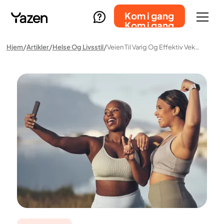
Kom i gang
Kom i gang
Hjem
Artikler
Helse Og Livsstil
Veien Til Varig Og Effektiv Vektnedgang