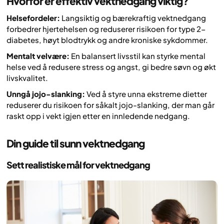
Hvorfor er effektiv vektnedgang viktig?
Helsefordeler:
Langsiktig og bærekraftig vektnedgang
forbedrer hjertehelsen og reduserer risikoen for type 2-
diabetes, høyt blodtrykk og andre kroniske sykdommer.
Mentalt velvære:
En balansert livsstil kan styrke mental
helse ved å redusere stress og angst, gi bedre søvn og økt
livskvalitet.
Unngå jojo-slanking:
Ved å styre unna ekstreme dietter
reduserer du risikoen for såkalt jojo-slanking, der man går
raskt opp i vekt igjen etter en innledende nedgang.
Din guide til sunn vektnedgang
Sett realistiske mål for vektnedgang