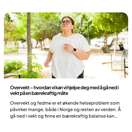
Helse og livsstil
Overvekt – hvordan vi kan vi hjelpe deg med å gå ned i
vekt på en bærekraftig måte
Overvekt og fedme er et økende helseproblem som
påvirker mange, både i Norge og resten av verden. Å
gå ned i vekt og finne en bærekraftig balanse kan
være vanskelig, men det finnes hjelp å få. Vekten
påvirker både den fysiske og psykiske helsen. I