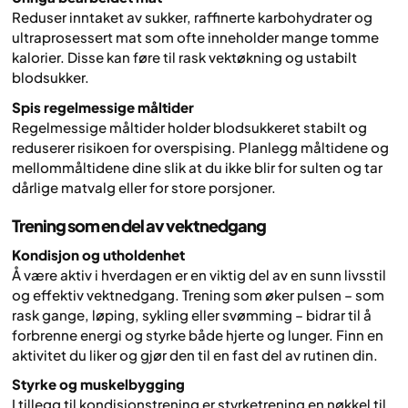
Reduser inntaket av sukker, raffinerte karbohydrater og
ultraprosessert mat som ofte inneholder mange tomme
kalorier. Disse kan føre til rask vektøkning og ustabilt
blodsukker.
Spis regelmessige måltider
Regelmessige måltider holder blodsukkeret stabilt og
reduserer risikoen for overspising. Planlegg måltidene og
mellommåltidene dine slik at du ikke blir for sulten og tar
dårlige matvalg eller for store porsjoner.
Trening som en del av vektnedgang
Kondisjon og utholdenhet
Å være aktiv i hverdagen er en viktig del av en sunn livsstil
og effektiv vektnedgang. Trening som øker pulsen – som
rask gange, løping, sykling eller svømming – bidrar til å
forbrenne energi og styrke både hjerte og lunger. Finn en
aktivitet du liker og gjør den til en fast del av rutinen din.
Styrke og muskelbygging
I tillegg til kondisjonstrening er styrketrening en nøkkel til