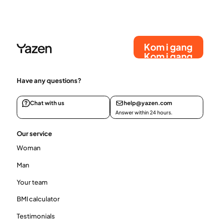
denne artikkelen får du vite hvorfor overvekt
oppstår, hvilke livsstilsendringer som hjelper og
hvordan du kan måle fremgangen din mot en
sunnere vekt.
Kom i gang
Kom i gang
Have any questions?
Chat with us
help@yazen.com
Answer within 24 hours.
Our service
Woman
Man
Your team
BMI calculator
Testimonials