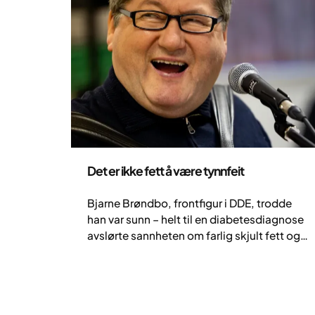
Pasienthistorier
Det er ikke fett å være tynnfeit
Bjarne Brøndbo, frontfigur i DDE, trodde
han var sunn – helt til en diabetesdiagnose
avslørte sannheten om farlig skjult fett og
helserisikoene ved å være «tynnfeit».