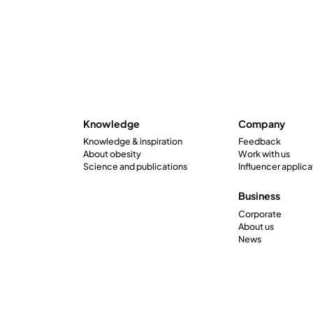
Knowledge
Company
Knowledge & inspiration
Feedback
About obesity
Work with us
Science and publications
Influencer applica
Business
Corporate
About us
News