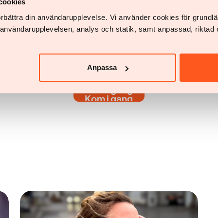
cookies
förbättra din användarupplevelse. Vi använder cookies för grund
n vekttapsreise med Ya
v användarupplevelsen, analys och statik, samt anpassad, riktad 
renger å gjøre er å opprette en konto og svare på noen spørsmål om h
Anpassa
Kom i gang
Kom i gang