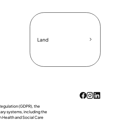
Land
Regulation (GDPR), the
tary systems, including the
h Health and Social Care