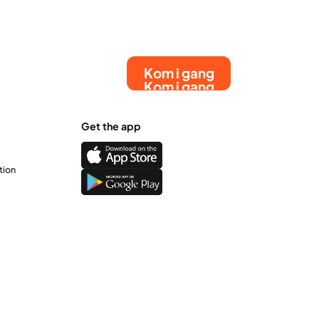
Kom i gang
Kom i gang
Get the app
tion