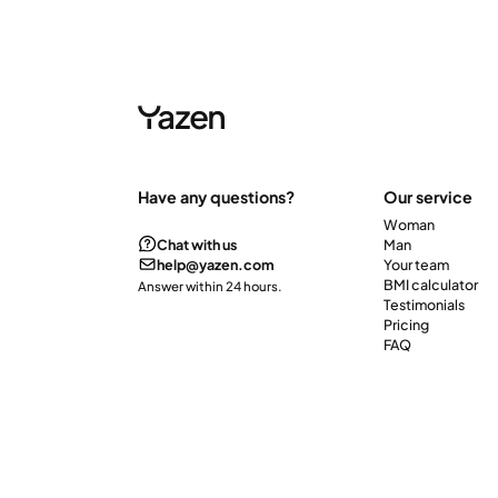
Have any questions?
Our service
Woman
Chat with us
Man
help@yazen.com
Your team
BMI calculator
Answer within 24 hours.
Testimonials
Pricing
FAQ