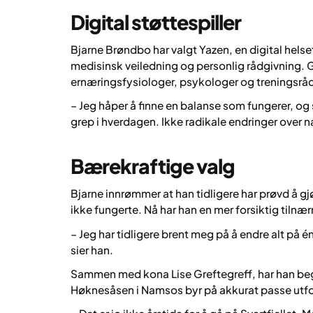
Digital støttespiller
Bjarne Brøndbo har valgt Yazen, en digital hels
medisinsk veiledning og personlig rådgivning. G
ernæringsfysiologer, psykologer og treningsrådgi
– Jeg håper å finne en balanse som fungerer, og 
grep i hverdagen. Ikke radikale endringer over na
Bærekraftige valg
Bjarne innrømmer at han tidligere har prøvd å gjø
ikke fungerte. Nå har han en mer forsiktig tilnæ
– Jeg har tidligere brent meg på å endre alt på
sier han.
Sammen med kona Lise Greftegreff, har han beg
Høknesåsen i Namsos byr på akkurat passe utfo