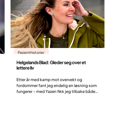
Pasienthistorier
Helgelands Blad: Gleder seg over et
lettere liv
Etter år med kamp mot overvekt og
fordommer fant jeg endelig en løsning som
fungerer – med Yazen fikk jeg tilbake både
helsen og livsgleden.