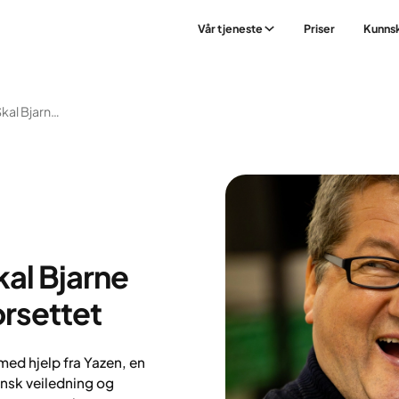
Vår tjeneste
Priser
Kunns
Namdalsavisa: Slik Skal Bjarne Lykkes Med Nyttårsforsettet
kal Bjarne
orsettet
med hjelp fra Yazen, en
nsk veiledning og