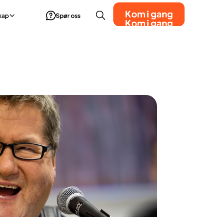
Kom i gang
kap
Spør oss
Kom i gang