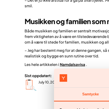
– Det er jo ikke årstida for å gå på Svartfjellet. 
smil.
Musikken og familien som 
Både musikken og familien er sentralt motivasjo
frem viktigheten av å være en tilstedeværende b
om å være til stede for familien, musikken og a
– Jeg har bestemt meg for at denne gangen, så s
realistisk og bygge en sunn rutine over tid.
Les hele artikkelen i
Namdalsavisa
.
Sist oppdatert:
July 10, 2026
Samtycke