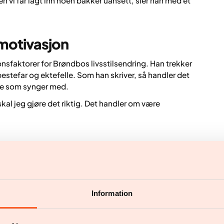
Men vi får lagt inn noen bakker uansett, sier han med et
motivasjon
nsfaktorer for Brøndbos livsstilsendring. Han trekker
estefar og ektefelle. Som han skriver, så handler det
lle som synger med.
kal jeg gjøre det riktig. Det handler om være
Information