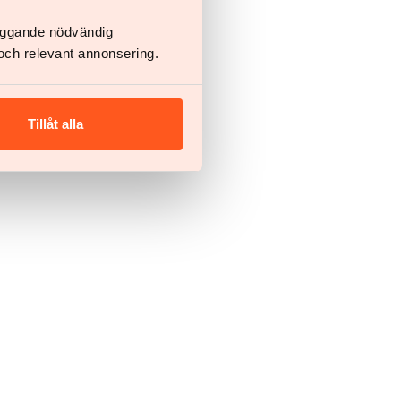
läggande nödvändig
zen i dag
och relevant annonsering.
elsen din
Tillåt alla