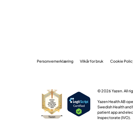
Personvernerklæring
Vilkår for bruk
Cookie Polic
© 2026 Yazen. All ri
Yazen Health AB oper
Swedish Health and M
patient app and elec
Inspectorate (IVO).