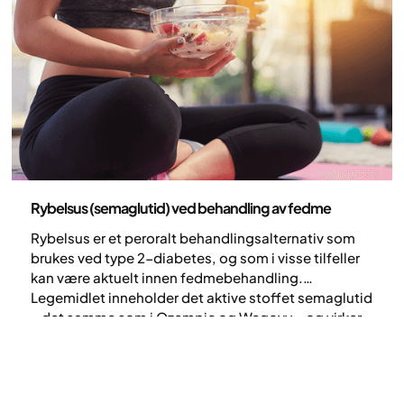
Medisin
Rybelsus (semaglutid) ved behandling av fedme
Rybelsus er et peroralt behandlingsalternativ som
brukes ved type 2-diabetes, og som i visse tilfeller
kan være aktuelt innen fedmebehandling.
Legemidlet inneholder det aktive stoffet semaglutid
– det samme som i Ozempic og Wegovy – og virker
ved å etterligne kroppens eget metthetshormon
GLP-1. Dette bidrar til redusert appetitt, økt
metthetsfølelse og forsinket tømming av
magesekken.