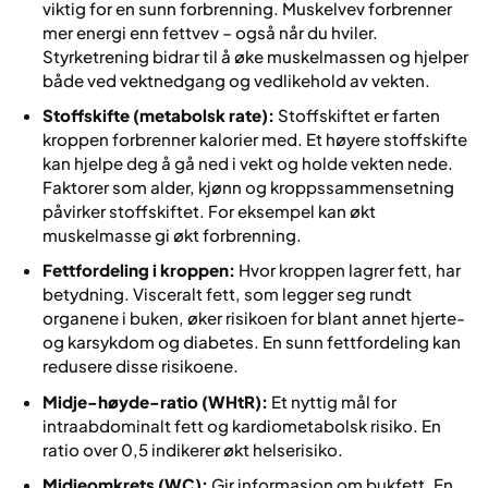
viktig for en sunn forbrenning. Muskelvev forbrenner
mer energi enn fettvev – også når du hviler.
Styrketrening bidrar til å øke muskelmassen og hjelper
både ved vektnedgang og vedlikehold av vekten.
Stoffskifte (metabolsk rate):
Stoffskiftet er farten
kroppen forbrenner kalorier med. Et høyere stoffskifte
kan hjelpe deg å gå ned i vekt og holde vekten nede.
Faktorer som alder, kjønn og kroppssammensetning
påvirker stoffskiftet. For eksempel kan økt
muskelmasse gi økt forbrenning.
Fettfordeling i kroppen:
Hvor kroppen lagrer fett, har
betydning. Visceralt fett, som legger seg rundt
organene i buken, øker risikoen for blant annet hjerte-
og karsykdom og diabetes. En sunn fettfordeling kan
redusere disse risikoene.
Midje-høyde-ratio (WHtR):
Et nyttig mål for
intraabdominalt fett og kardiometabolsk risiko. En
ratio over 0,5 indikerer økt helserisiko.
Midjeomkrets (WC):
Gir informasjon om bukfett. En