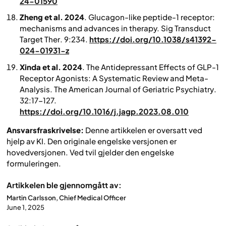
24-01590
Zheng et al. 2024
. Glucagon-like peptide-1 receptor:
mechanisms and advances in therapy.
Sig Transduct
Target Ther
. 9:234.
https://doi.org/10.1038/s41392-
024-01931-z
Xinda et al. 2024
. The Antidepressant Effects of GLP-1
Receptor Agonists: A Systematic Review and Meta-
Analysis.
The American Journal of Geriatric Psychiatry
.
32:17-127.
https://doi.org/10.1016/j.jagp.2023.08.010
Ansvarsfraskrivelse:
Denne artikkelen er oversatt ved
hjelp av KI. Den originale engelske versjonen er
hovedversjonen. Ved tvil gjelder den engelske
formuleringen.
Artikkelen ble gjennomgått av:
Martin Carlsson, Chief Medical Officer
June 1, 2025