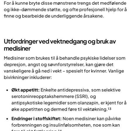
For å kunne bryte disse mønstrene trengs det medfølende
og ikke-dømmende støtte, og ofte profesjonell hjelp for å
finne og bearbeide de underliggende årsakene.
Utfordringer ved vektnedgang og bruk av
medisiner
Medisiner som brukes til å behandle psykiske lidelser som
depresjon, angst og søvnforstyrrelser, kan gjøre det
vanskeligere å gå ned i vekt – spesielt for kvinner. Vanlige
bivirkninger inkluderer:
Økt appetitt:
Enkelte antidepressiva, som selektive
serotoninreopptakshemmere (SSRI), og
antipsykotiske legemidler som olanzapin, er kjent for å
øke appetitten og dermed føre til vektøkning.¹³
Endringer i stoffskiftet:
Noen medisiner kan påvirke
forbrenningen og insulinfølsomheten, noe som kan