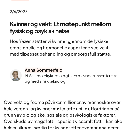
2/6/2025
Kvinner og vekt: Et møtepunkt mellom
fysisk og psykisk helse
Hos Yazen støtter vi kvinner gjennom de fysiske,
emosjonelle og hormonelle aspektene ved vekt —
med tilpasset behandling og omsorgsfull støtte.
Anna Sommerfeld
M.Sc. i molekylærbiologi, seniorekspert innen farmasi
og medisinsk teknologi
Overvekt og fedme påvirker millioner av mennesker over
hele verden, og kvinner møter ofte unike utfordringer på
grunn av biologiske, sosiale og psykologiske faktorer.
Overskudd av magefett – spesielt visceralt fett – kan øke
helserisikoen, særlig for kvinner etter overgangsalderen.