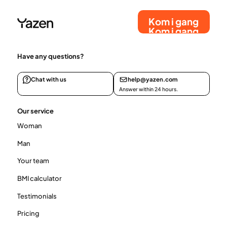
Kom i gang
Kom i gang
Have any questions?
Chat with us
help@yazen.com
Answer within 24 hours.
Our service
Woman
Man
Your team
BMI calculator
Testimonials
Pricing