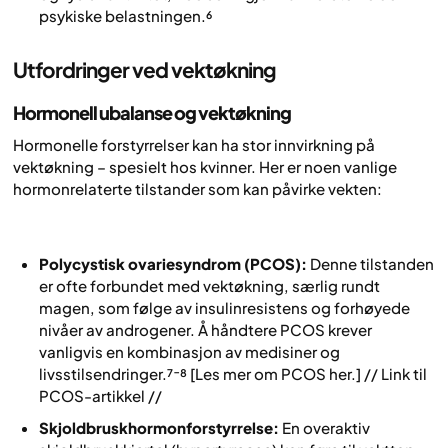
psykiske belastningen.⁶
Utfordringer ved vektøkning
Hormonell ubalanse og vektøkning
Hormonelle forstyrrelser kan ha stor innvirkning på
vektøkning – spesielt hos kvinner. Her er noen vanlige
hormonrelaterte tilstander som kan påvirke vekten:
Polycystisk ovariesyndrom (PCOS):
Denne tilstanden
er ofte forbundet med vektøkning, særlig rundt
magen, som følge av insulinresistens og forhøyede
nivåer av androgener. Å håndtere PCOS krever
vanligvis en kombinasjon av medisiner og
livsstilsendringer.⁷⁻⁸ [Les mer om PCOS her.] // Link til
PCOS-artikkel //
Skjoldbruskhormonforstyrrelse:
En overaktiv