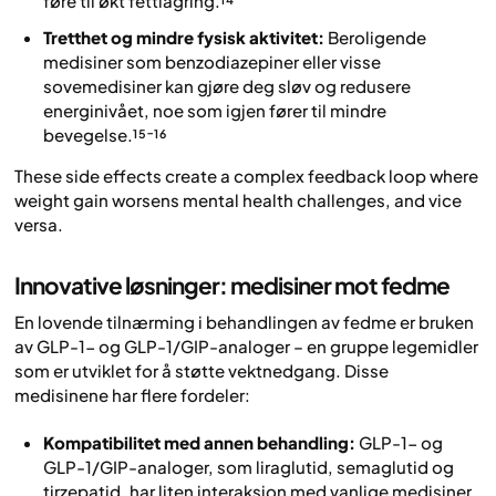
føre til økt fettlagring.¹⁴
Tretthet og mindre fysisk aktivitet:
Beroligende
medisiner som benzodiazepiner eller visse
sovemedisiner kan gjøre deg sløv og redusere
energinivået, noe som igjen fører til mindre
bevegelse.¹⁵⁻¹⁶
These side effects create a complex feedback loop where
weight gain worsens mental health challenges, and vice
versa.
Innovative løsninger: medisiner mot fedme
En lovende tilnærming i behandlingen av fedme er bruken
av GLP-1- og GLP-1/GIP-analoger – en gruppe legemidler
som er utviklet for å støtte vektnedgang. Disse
medisinene har flere fordeler:
Kompatibilitet med annen behandling:
GLP-1- og
GLP-1/GIP-analoger, som liraglutid, semaglutid og
tirzepatid, har liten interaksjon med vanlige medisiner