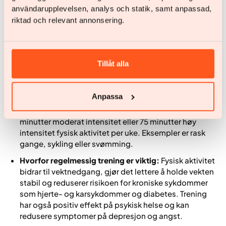
avgjørende for både forbrenning og generell helse. Å
användarupplevelsen, analys och statik, samt anpassad,
bygge muskelmasse gjennom styrketrening og
riktad och relevant annonsering.
motstandsøvelser forbedrer ikke bare stoffskiftet, men gir
også store helsegevinster – som å bremse
aldringsprosessen og redusere insulinfølsomhet.
Tillåt alla
Regelmessig fysisk aktivitet er en grunnpilar i effektiv
vektkontroll. Her er noen viktige punkter:
Anpassa
Retningslinjer for fysisk aktivitet:
Verdens
helseorganisasjon (WHO) anbefaler minst 150
minutter moderat intensitet eller 75 minutter høy
intensitet fysisk aktivitet per uke. Eksempler er rask
gange, sykling eller svømming.
Hvorfor regelmessig trening er viktig:
Fysisk aktivitet
bidrar til vektnedgang, gjør det lettere å holde vekten
stabil og reduserer risikoen for kroniske sykdommer
som hjerte- og karsykdommer og diabetes. Trening
har også positiv effekt på psykisk helse og kan
redusere symptomer på depresjon og angst.