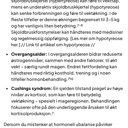
skjoldbruskkjertel (hypertyreose) kan føre til vekttap,
mens en underaktiv skjoldbruskkjertel (hypotyreose)
kan senke forbrenningen og føre til vektøkning. I de
fleste tilfeller er denne økningen begrenset til 3–5 kg
og har vanligvis liten betydning.⁷⁻⁹
Skjoldbruskforstyrrelser kan håndteres med medisiner
og regelmessig oppfølging. [Les mer om hypotyreose
her.] // Link til artikkel om hypotyreose //
Overgangsalder:
I overgangsalderen bidrar reduserte
østrogennivåer, sammen med andre faktorer, til økt
vekt – særlig rundt magen. Endret fettfordeling kan
håndteres med riktig kosthold, trening og i noen
tilfeller hormonbehandling.⁷¹⁰
Cushings syndrom:
En sjelden tilstand preget av høye
nivåer av kortisol, som kan føre til betydelig
vektøkning – spesielt i mageregionen. Behandlingen
fokuserer ofte på den underliggende årsaken til økt
kortisolproduksjon.⁷
Dersom du mistenker at hormonell ubalanse påvirker