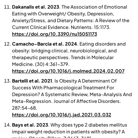
Dakanalis et al. 2023
. The Association of Emotional
Eating with Overweight/ Obesity, Depression,
Anxiety/Stress, and Dietary Patterns: A Review of the
Current Clinical Evidence.
Nutrients
. 15:1173.
https://doi.org/10.3390/nu15051173
Camacho-Barcia et al. 2024
. Eating disorders and
obesity: bridging clinical, neurobiological, and
therapeutic perspectives.
Trends in Molecular
Medicine
. (30) 4:361-379.
https://doi.org/10.1016/j.molmed.2024.02.007
Bartelli et al. 2021
. Is Obesity A Determinant Of
Success With Pharmacological Treatment For
Depression? A Systematic Review, Meta-Analysis And
Meta-Regression.
Journal of Affective Disorders
.
287:54-68.
https://doi.org/10.1016/j.jad.2021.03.032
Bays et al. 2023
. Why does type 2 diabetes mellitus
impair weight reduction in patients with obesity? A