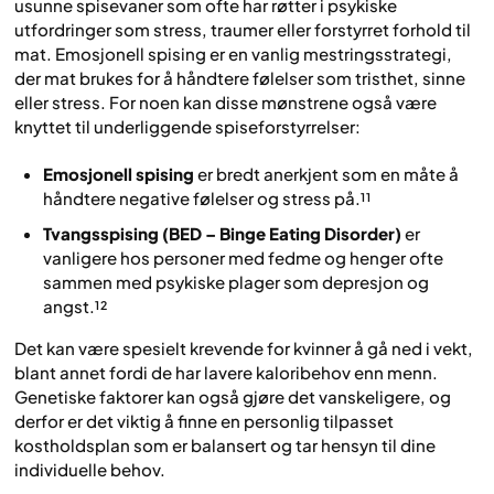
usunne spisevaner som ofte har røtter i psykiske
utfordringer som stress, traumer eller forstyrret forhold til
mat. Emosjonell spising er en vanlig mestringsstrategi,
der mat brukes for å håndtere følelser som tristhet, sinne
eller stress. For noen kan disse mønstrene også være
knyttet til underliggende spiseforstyrrelser:
Emosjonell spising
er bredt anerkjent som en måte å
håndtere negative følelser og stress på.¹¹
Tvangsspising (BED – Binge Eating Disorder)
er
vanligere hos personer med fedme og henger ofte
sammen med psykiske plager som depresjon og
angst.¹²
Det kan være spesielt krevende for kvinner å gå ned i vekt,
blant annet fordi de har lavere kaloribehov enn menn.
Genetiske faktorer kan også gjøre det vanskeligere, og
derfor er det viktig å finne en personlig tilpasset
kostholdsplan som er balansert og tar hensyn til dine
individuelle behov.