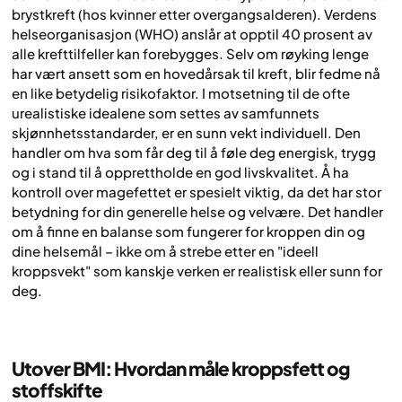
brystkreft (hos kvinner etter overgangsalderen). Verdens
helseorganisasjon (WHO) anslår at opptil 40 prosent av
alle krefttilfeller kan forebygges. Selv om røyking lenge
har vært ansett som en hovedårsak til kreft, blir fedme nå
en like betydelig risikofaktor. I motsetning til de ofte
urealistiske idealene som settes av samfunnets
skjønnhetsstandarder, er en sunn vekt individuell. Den
handler om hva som får deg til å føle deg energisk, trygg
og i stand til å opprettholde en god livskvalitet. Å ha
kontroll over magefettet er spesielt viktig, da det har stor
betydning for din generelle helse og velvære. Det handler
om å finne en balanse som fungerer for kroppen din og
dine helsemål – ikke om å strebe etter en "ideell
kroppsvekt" som kanskje verken er realistisk eller sunn for
deg.
Utover BMI: Hvordan måle kroppsfett og
stoffskifte