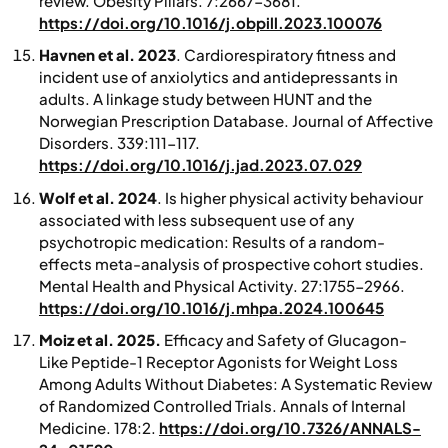
review.
Obesity Pillars.
7:2667-3681.
https://doi.org/10.1016/j.obpill.2023.100076
Havnen et al. 2023
. Cardiorespiratory fitness and
incident use of anxiolytics and antidepressants in
adults. A linkage study between HUNT and the
Norwegian Prescription Database.
Journal of Affective
Disorders.
339:111-117.
https://doi.org/10.1016/j.jad.2023.07.029
Wolf et al. 2024
. Is higher physical activity behaviour
associated with less subsequent use of any
psychotropic medication: Results of a random-
effects meta-analysis of prospective cohort studies.
Mental Health and Physical Activity
. 27:1755-2966.
https://doi.org/10.1016/j.mhpa.2024.100645
Moiz et al. 2025.
Efficacy and Safety of Glucagon-
Like Peptide-1 Receptor Agonists for Weight Loss
Among Adults Without Diabetes: A Systematic Review
of Randomized Controlled Trials.
Annals of Internal
Medicine.
178:2.
https://doi.org/10.7326/ANNALS-