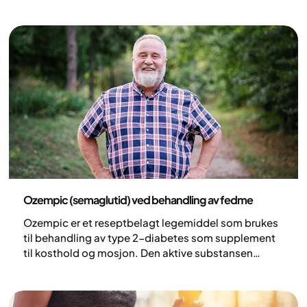
ta kontroll over vekten og helsen din.
Medisin
Ozempic (semaglutid) ved behandling av fedme
Ozempic er et reseptbelagt legemiddel som brukes
til behandling av type 2-diabetes som supplement
til kosthold og mosjon. Den aktive substansen
semaglutid bidrar til forbedret blodsukkerkontroll
og har også en appetittdempende effekt, noe som
kan føre til vekttap.