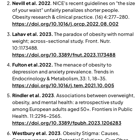
Nevill et al. 2022
. NICE's recent guidelines on "the size
of your waist" unfairly penalizes shorter people.
Obesity research & clinical practice
. (16) 4:277-280.
https://doi.org/10.1016/j.orcp.2022.08.002
Lahav et al. 2023.
The paradox of obesity with normal
weight; across-sectional study.
Front. Nutr.
10:1173488.
https://doi.org/10.3389/fnut.2023.1173488
Fulton et al.2022.
The menace of obesity to
depression and anxiety prevalence.
Trends in
Endocrinology & Metabolism
,33: 1, 18-35.
https://doi.org/10.1016/j.tem.2021.10.005
Rindler et al. 2023
. Associations between overweight,
obesity, and mental health: a retrospective study
among European adults aged 50+.
Frontiers in Public
Health.
11:2296-2565.
https://doi.org/10.3389/fpubh.2023.1206283
Westbury et al. 2023
. Obesity Stigma: Causes,
Consequences, and Potential Solutions.
Curr Obes