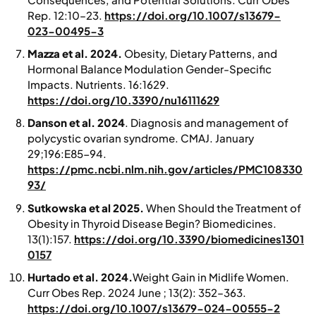
Rep.
12:10–23.
https://doi.org/10.1007/s13679-
023-00495-3
Mazza et al. 2024.
Obesity, Dietary Patterns, and
Hormonal Balance Modulation Gender-Specific
Impacts.
Nutrients
. 16:1629.
https://doi.org/10.3390/nu16111629
Danson et al. 2024
. Diagnosis and management of
polycystic ovarian syndrome.
CMAJ
. January
29;196:E85-94.
https://pmc.ncbi.nlm.nih.gov/articles/PMC108330
93/
Sutkowska et al 2025.
When Should the Treatment of
Obesity in Thyroid Disease Begin?
Biomedicines.
13(1):157.
https://doi.org/10.3390/biomedicines1301
0157
Hurtado et al. 2024.
Weight Gain in Midlife Women.
Curr Obes Rep
. 2024 June ; 13(2): 352–363.
https://doi.org/10.1007/s13679-024-00555-2