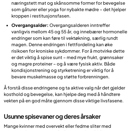
næringstett mat og skånsomme former for bevegelse
som gåturer eller yoga for nybakte mødre – det hjelper
kroppen i restitusjonsfasen.
Overgangsalder:
Overgangsalderen inntreffer
vanligvis mellom 45 og 55 år, og innebærer hormonelle
endringer som kan føre til vektøkning, særlig rundt
magen. Denne endringen i fettfordeling kan øke
risikoen for kroniske sykdommer. For å motvirke dette
er det viktig å spise sunt – med mye frukt, grønnsaker
og magre proteiner – og å være fysisk aktiv. Både
kondisjonstrening og styrketrening er viktig for å
bevare muskelmasse og støtte forbrenningen.
Å forstå disse endringene og ta aktive valg når det gjelder
kosthold og bevegelse, kan hjelpe deg med å håndtere
vekten på en god måte gjennom disse viktige livsfasene.
Usunne spisevaner og deres årsaker
Mange kvinner med overvekt eller fedme sliter med