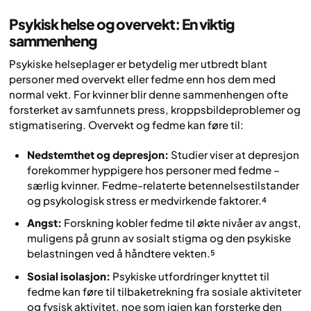
Psykisk helse og overvekt: En viktig
sammenheng
Psykiske helseplager er betydelig mer utbredt blant
personer med overvekt eller fedme enn hos dem med
normal vekt. For kvinner blir denne sammenhengen ofte
forsterket av samfunnets press, kroppsbildeproblemer og
stigmatisering. Overvekt og fedme kan føre til:
Nedstemthet og depresjon:
Studier viser at depresjon
forekommer hyppigere hos personer med fedme –
særlig kvinner. Fedme-relaterte betennelsestilstander
og psykologisk stress er medvirkende faktorer.⁴
Angst:
Forskning kobler fedme til økte nivåer av angst,
muligens på grunn av sosialt stigma og den psykiske
belastningen ved å håndtere vekten.⁵
Sosial isolasjon:
Psykiske utfordringer knyttet til
fedme kan føre til tilbaketrekning fra sosiale aktiviteter
og fysisk aktivitet, noe som igjen kan forsterke den