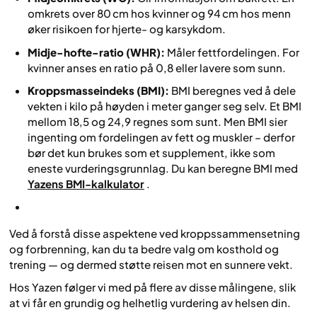
omkrets over 80 cm hos kvinner og 94 cm hos menn
øker risikoen for hjerte- og karsykdom.
Midje-hofte-ratio (WHR):
Måler fettfordelingen. For
kvinner anses en ratio på 0,8 eller lavere som sunn.
Kroppsmasseindeks (BMI):
BMI beregnes ved å dele
vekten i kilo på høyden i meter ganger seg selv. Et BMI
mellom 18,5 og 24,9 regnes som sunt. Men BMI sier
ingenting om fordelingen av fett og muskler – derfor
bør det kun brukes som et supplement, ikke som
eneste vurderingsgrunnlag. Du kan beregne BMI med
Yazens BMI-kalkulator
.
Ved å forstå disse aspektene ved kroppssammensetning
og forbrenning, kan du ta bedre valg om kosthold og
trening — og dermed støtte reisen mot en sunnere vekt.
Hos Yazen følger vi med på flere av disse målingene, slik
at vi får en grundig og helhetlig vurdering av helsen din.