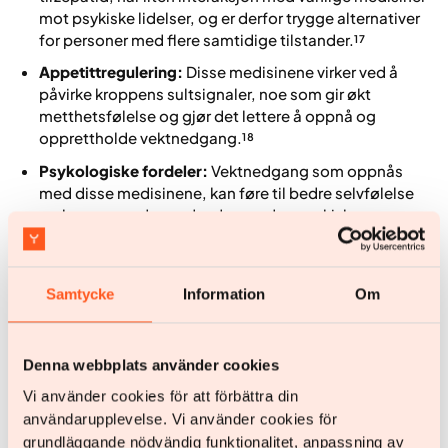
mot psykiske lidelser, og er derfor trygge alternativer
for personer med flere samtidige tilstander.¹⁷
Appetittregulering:
Disse medisinene virker ved å
påvirke kroppens sultsignaler, noe som gir økt
metthetsfølelse og gjør det lettere å oppnå og
opprettholde vektnedgang.¹⁸
Psykologiske fordeler:
Vektnedgang som oppnås
med disse medisinene, kan føre til bedre selvfølelse
og humør, og dermed redusere den psykiske
belastningen som ofte følger med fedme.¹⁹
Selv om medisiner kan spille en viktig rolle, er de mest
Samtycke
Information
Om
effektive når de kombineres med livsstilsendringer og
psykologisk støtte.
Denna webbplats använder cookies
Vi använder cookies för att förbättra din
Fysisk aktivitet og vektkontroll
användarupplevelse. Vi använder cookies för
I tillegg til medisiner er det å ha mer muskelmasse
grundläggande nödvändig funktionalitet, anpassning av