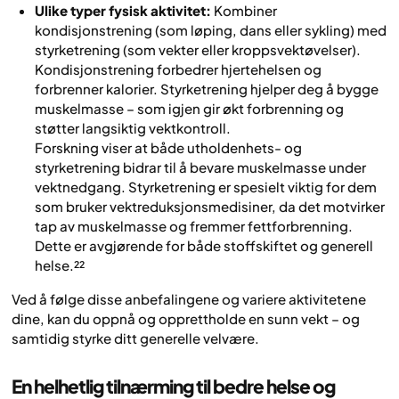
Ulike typer fysisk aktivitet:
Kombiner
kondisjonstrening (som løping, dans eller sykling) med
styrketrening (som vekter eller kroppsvektøvelser).
Kondisjonstrening forbedrer hjertehelsen og
forbrenner kalorier. Styrketrening hjelper deg å bygge
muskelmasse – som igjen gir økt forbrenning og
støtter langsiktig vektkontroll.
Forskning viser at både utholdenhets- og
styrketrening bidrar til å bevare muskelmasse under
vektnedgang. Styrketrening er spesielt viktig for dem
som bruker vektreduksjonsmedisiner, da det motvirker
tap av muskelmasse og fremmer fettforbrenning.
Dette er avgjørende for både stoffskiftet og generell
helse.²²
Ved å følge disse anbefalingene og variere aktivitetene
dine, kan du oppnå og opprettholde en sunn vekt – og
samtidig styrke ditt generelle velvære.
En helhetlig tilnærming til bedre helse og