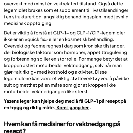
overvekt med minst én vektrelatert tilstand. Også dette
legemidlet brukes som et supplement til livsstilsendringer
i en strukturert og langsiktig behandlingsplan, med jevnlig
medisinsk oppfølging.
Det er viktig å forstå at GLP-1- og GLP-1/GIP-legemidler
ikke er en «quick fix» eller en kosmetisk behandling.
Overvekt og fedme regnes i dag som kroniske tilstander,
der biologiske faktorer som hormoner, appetittregulering
og forbrenning spiller en stor rolle. For mange betyr det at
kroppen aktivt motarbeider vektnedgang, selv når man
gjør «alt riktig» med kosthold og aktivitet. Disse
legemidlene kan være et viktig støtteverktøy ved å påvirke
sult og metthet på en måte som gjør at kroppen ikke
motarbeider vektnedgangen like sterkt.
Yazens leger kan hjelpe deg med å få GLP-1 på resept på
en trygg og riktig måte.
Kom i gang her
.
Hvem kan få medisiner for vektnedgang på
resept?