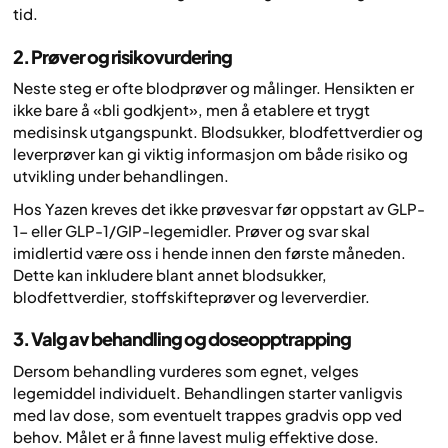
tid.
2. Prøver og risikovurdering
Neste steg er ofte blodprøver og målinger. Hensikten er
ikke bare å «bli godkjent», men å etablere et trygt
medisinsk utgangspunkt. Blodsukker, blodfettverdier og
leverprøver kan gi viktig informasjon om både risiko og
utvikling under behandlingen.
Hos Yazen kreves det ikke prøvesvar før oppstart av GLP-
1- eller GLP-1/GIP-legemidler. Prøver og svar skal
imidlertid være oss i hende innen den første måneden.
Dette kan inkludere blant annet blodsukker,
blodfettverdier, stoffskifteprøver og leververdier.
3. Valg av behandling og doseopptrapping
Dersom behandling vurderes som egnet, velges
legemiddel individuelt. Behandlingen starter vanligvis
med lav dose, som eventuelt trappes gradvis opp ved
behov. Målet er å finne lavest mulig effektive dose.