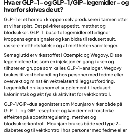
Hva er GLP-1- og GLP-1/GIP-legemidler – og
hvorfor skrives de ut?
GLP-1 er et hormon kroppen selv produserer i tarmen etter
at vi har spist. Det påvirker appetitt, metthet og
blodsukker. GLP-1-baserte legemidler etterligner
kroppens egne signaler og kan bidra til redusert sult,
raskere metthetsfølelse og at mettheten varer lenger.
Semaglutid er virkestoffet i Ozempic og Wegovy. Disse
legemidlene tas som en injeksjon én gang i uken og
tilhører en gruppe som kalles GLP-1-analoger. Wegovy
brukes til vektbehandling hos personer med fedme eller
overvekt og minst én vektrelatert tilleggsutfordring.
Legemidlet brukes som et supplement til redusert
kaloriinntak og økt fysisk aktivitet for vektkontroll.
GLP-1/GIP-dualagonister som Mounjaro virker både på
GLP-1- og GIP-reseptorer og kan dermed forsterke
effekten på appetittregulering, metthet og
blodsukkerkontroll. Mounjaro brukes både ved type 2-
diabetes og til vektkontroll hos personer med fedme eller