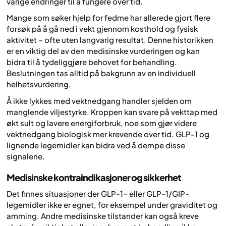
varige endringer til å fungere over tid.
Mange som søker hjelp for fedme har allerede gjort flere
forsøk på å gå ned i vekt gjennom kosthold og fysisk
aktivitet – ofte uten langvarig resultat. Denne historikken
er en viktig del av den medisinske vurderingen og kan
bidra til å tydeliggjøre behovet for behandling.
Beslutningen tas alltid på bakgrunn av en individuell
helhetsvurdering.
Å ikke lykkes med vektnedgang handler sjelden om
manglende viljestyrke. Kroppen kan svare på vekttap med
økt sult og lavere energiforbruk, noe som gjør videre
vektnedgang biologisk mer krevende over tid. GLP-1 og
lignende legemidler kan bidra ved å dempe disse
signalene.
Medisinske kontraindikasjoner og sikkerhet
Det finnes situasjoner der GLP-1- eller GLP-1/GIP-
legemidler ikke er egnet, for eksempel under graviditet og
amming. Andre medisinske tilstander kan også kreve