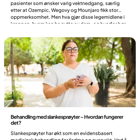
pasienter som ønsker varig vektnedgang, særlig
etter at Ozempic, Wegovy og Mounjaro fikk stor
oppmerksomhet. Men hva gjør disse legemidlene i
kroppen, hvem kan ha nytte av dem, og hvorfor bør
de alltid kombineres med livsstilsendring og tett
oppfølging? Her forklarer vi mekanismene,
dokumenterte resultater og hva du bør vite om trygg
bruk. Du får også oversikt over alternativer og
vanlige spørsmål.
Medisin
Behandling med slankesprøyter – Hvordan fungerer
det?
Slankesprøyter har økt som en evidensbasert
medisinsk behandling for fedme og overvekt. Ved å