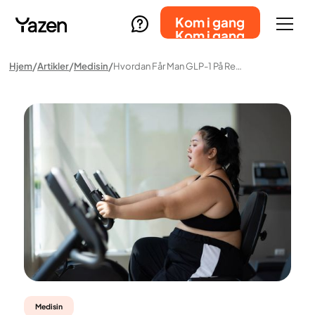
Kom i gang
Kom i gang
Hjem
Artikler
Medisin
Hvordan Får Man GLP-1 På Resept?
Medisin