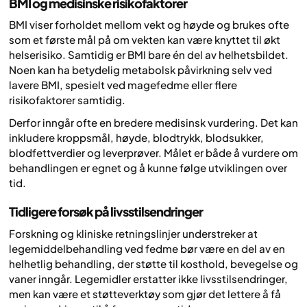
BMI og medisinske risikofaktorer
BMI viser forholdet mellom vekt og høyde og brukes ofte
som et første mål på om vekten kan være knyttet til økt
helserisiko. Samtidig er BMI bare én del av helhetsbildet.
Noen kan ha betydelig metabolsk påvirkning selv ved
lavere BMI, spesielt ved magefedme eller flere
risikofaktorer samtidig.
Derfor inngår ofte en bredere medisinsk vurdering. Det kan
inkludere kroppsmål, høyde, blodtrykk, blodsukker,
blodfettverdier og leverprøver. Målet er både å vurdere om
behandlingen er egnet og å kunne følge utviklingen over
tid.
Tidligere forsøk på livsstilsendringer
Forskning og kliniske retningslinjer understreker at
legemiddelbehandling ved fedme bør være en del av en
helhetlig behandling, der støtte til kosthold, bevegelse og
vaner inngår. Legemidler erstatter ikke livsstilsendringer,
men kan være et støtteverktøy som gjør det lettere å få