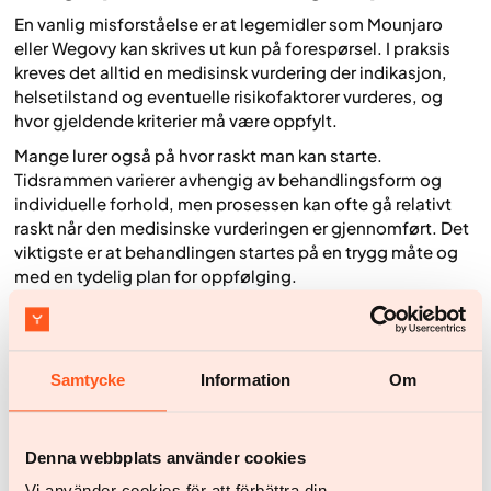
En vanlig misforståelse er at legemidler som Mounjaro
eller Wegovy kan skrives ut kun på forespørsel. I praksis
kreves det alltid en medisinsk vurdering der indikasjon,
helsetilstand og eventuelle risikofaktorer vurderes, og
hvor gjeldende kriterier må være oppfylt.
Mange lurer også på hvor raskt man kan starte.
Tidsrammen varierer avhengig av behandlingsform og
individuelle forhold, men prosessen kan ofte gå relativt
raskt når den medisinske vurderingen er gjennomført. Det
viktigste er at behandlingen startes på en trygg måte og
med en tydelig plan for oppfølging.
Hvordan Yazen kan hjelpe
Mange opplever at den største forskjellen ikke bare er å få
Samtycke
Information
Om
resept, men å få riktig støtte underveis. Yazen jobber med
en helhetlig modell der medisinsk behandling kombineres
med livsstilsstøtte og tett oppfølging. Det gjør det
Denna webbplats använder cookies
enklere å håndtere bivirkninger, bygge vaner som varer og