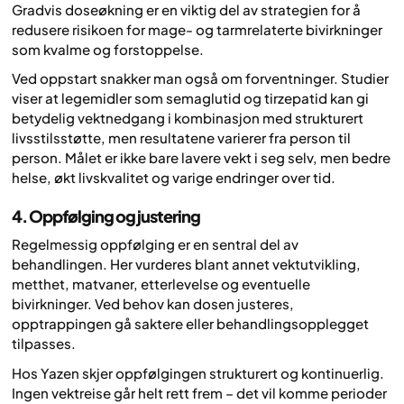
Gradvis doseøkning er en viktig del av strategien for å
redusere risikoen for mage- og tarmrelaterte bivirkninger
som kvalme og forstoppelse.
Ved oppstart snakker man også om forventninger. Studier
viser at legemidler som semaglutid og tirzepatid kan gi
betydelig vektnedgang i kombinasjon med strukturert
livsstilsstøtte, men resultatene varierer fra person til
person. Målet er ikke bare lavere vekt i seg selv, men bedre
helse, økt livskvalitet og varige endringer over tid.
4. Oppfølging og justering
Regelmessig oppfølging er en sentral del av
behandlingen. Her vurderes blant annet vektutvikling,
metthet, matvaner, etterlevelse og eventuelle
bivirkninger. Ved behov kan dosen justeres,
opptrappingen gå saktere eller behandlingsopplegget
tilpasses.
Hos Yazen skjer oppfølgingen strukturert og kontinuerlig.
Ingen vektreise går helt rett frem – det vil komme perioder