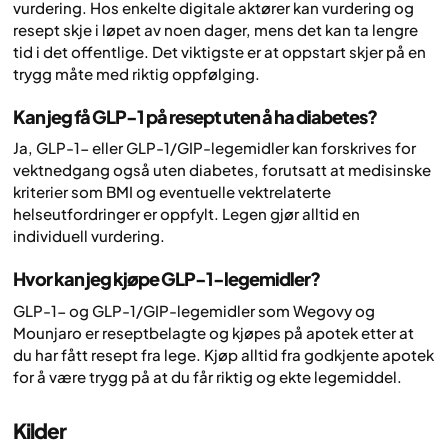
vurdering. Hos enkelte digitale aktører kan vurdering og
resept skje i løpet av noen dager, mens det kan ta lengre
tid i det offentlige. Det viktigste er at oppstart skjer på en
trygg måte med riktig oppfølging.
Kan jeg få GLP-1 på resept uten å ha diabetes?
Ja, GLP-1- eller GLP-1/GIP-legemidler kan forskrives for
vektnedgang også uten diabetes, forutsatt at medisinske
kriterier som BMI og eventuelle vektrelaterte
helseutfordringer er oppfylt. Legen gjør alltid en
individuell vurdering.
Hvor kan jeg kjøpe GLP-1-legemidler?
GLP-1- og GLP-1/GIP-legemidler som Wegovy og
Mounjaro er reseptbelagte og kjøpes på apotek etter at
du har fått resept fra lege. Kjøp alltid fra godkjente apotek
for å være trygg på at du får riktig og ekte legemiddel.
Kilder