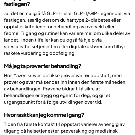
fastlegen?
Ja, det er mulig å få GLP-1- eller GLP-1/GIP-legemidler via
fastlegen, særlig dersom du har type 2-diabetes eller
oppfyller kriteriene for behandling av overvekt eller
fedme. Tilgang og rutiner kan variere mellom ulike deler av
landet. I noen tilfeller kan du også få hjelp via
spesialisthelsetjenesten eller digitale aktører som tilbyr
raskere vurdering og oppfølging.
Må jeg ta prøver før behandling?
Hos Yazen kreves det ikke prøvesvar før oppstart, men
prøver og svar må sendes inn innen den første måneden
av behandlingen. Prøvene bidrar til å sikre at
behandlingen er trygg og egnet for deg, og gir et
utgangspunkt for å følge utviklingen over tid.
Hvor raskt kan jeg komme i gang?
Tiden fra første kontakt til oppstart varierer avhengig av
tilgang på helsetjenester, prøvetaking og medisinsk