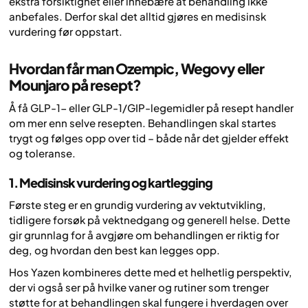
ekstra forsiktighet eller innebære at behandling ikke
anbefales. Derfor skal det alltid gjøres en medisinsk
vurdering før oppstart.
Hvordan får man Ozempic, Wegovy eller
Mounjaro på resept?
Å få GLP-1- eller GLP-1/GIP-legemidler på resept handler
om mer enn selve resepten. Behandlingen skal startes
trygt og følges opp over tid – både når det gjelder effekt
og toleranse.
1. Medisinsk vurdering og kartlegging
Første steg er en grundig vurdering av vektutvikling,
tidligere forsøk på vektnedgang og generell helse. Dette
gir grunnlag for å avgjøre om behandlingen er riktig for
deg, og hvordan den best kan legges opp.
Hos Yazen kombineres dette med et helhetlig perspektiv,
der vi også ser på hvilke vaner og rutiner som trenger
støtte for at behandlingen skal fungere i hverdagen over