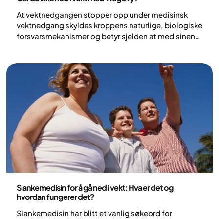
At vektnedgangen stopper opp under medisinsk
vektnedgang skyldes kroppens naturlige, biologiske
forsvarsmekanismer og betyr sjelden at medisinen
har sluttet å virke. Det er en forventet del av
prosessen at kroppen tilpasser seg sin nye vekt over
tid for å spare energi. For mange er det svært
frustrerende når vekten ikke rikker seg med Wegovy,
spesielt hvis man føler at man gjør alt riktig. Det er
viktig å forstå at manglende vekttap på dette
stadiet ikke handler om dårlig disiplin eller mangel
på viljestyrke. Det handler om komplekse
hormonelle systemer. Ved å forstå biologien bak det
som ofte kalles kroppens "set-point", kan du justere
livsstilen din og samarbeide med helsepersonell for
å bryte platået på en sikker måte.
Medisin
Slankemedisin for å gå ned i vekt: Hva er det og
hvordan fungerer det?
Slankemedisin har blitt et vanlig søkeord for