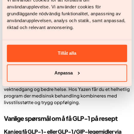
skape en trygg behandlingsreise som fungerer i
Vi använder cookies för att förbättra din
hverdagen.
användarupplevelse. Vi använder cookies för
grundläggande nödvändig funktionalitet, anpassning av
användarupplevelsen, analys och statik, samt anpassad,
Oppsummering
riktad och relevant annonsering.
For å få GLP-1- eller GLP-1/GIP-legemidler på resept må
medisinske kriterier som regel være oppfylt, ofte knyttet
til BMI og vektrelaterte helseutfordringer. Prosessen
består av medisinsk vurdering, eventuelle prøver, en
Tillåt alla
individuell behandlingsplan og regelmessig oppfølging.
Dette er ikke en rask løsning, men en del av en langsiktig
behandling av overvekt og fedme.
Anpassa
Med riktig støtte kan behandlingen bidra til varig
vektnedgang og bedre helse. Hos Yazen får du et helhetlig
program der medisinsk behandling kombineres med
livsstilsstøtte og trygg oppfølging.
Vanlige spørsmål om å få GLP-1 på resept
Kan jeg få GLP-1- eller GLP-1/GIP-legemidler via