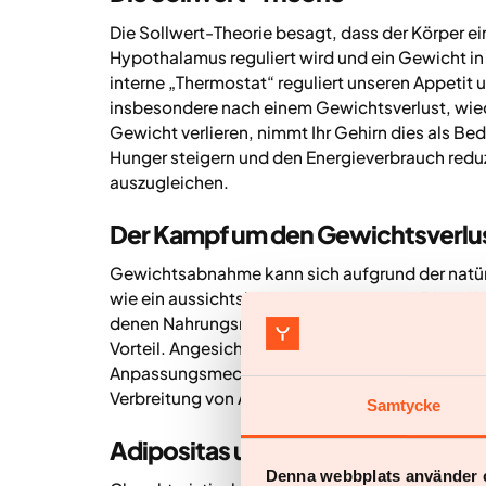
Die Sollwert-Theorie besagt, dass der Körper e
Hypothalamus reguliert wird und ein Gewicht in
interne „Thermostat“ reguliert unseren Appetit
insbesondere nach einem Gewichtsverlust, wied
Gewicht verlieren, nimmt Ihr Gehirn dies als B
Hunger steigern und den Energieverbrauch redu
auszugleichen.
Der Kampf um den Gewichtsverlu
Gewichtsabnahme kann sich aufgrund der natü
wie ein aussichtsloser Kampf anfühlen. Diese 
denen Nahrungsmittelknappheit häufig und Ene
Vorteil. Angesichts des reichlichen Nahrungsmit
Anpassungsmechanismus das Abnehmen jedoch 
Verbreitung von Adipositas beitragen.
Samtycke
Adipositas und hormonelles Ungl
Denna webbplats använder 