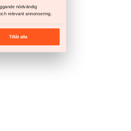
läggande nödvändig
och relevant annonsering.
Tillåt alla