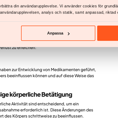
chgewicht der Hormone, die das Hunger- und
förbättra din användarupplevelse. Vi använder cookies för grund
ewichtszunahme kann zu Adipositas führen. Im Fall
v användarupplevelsen, analys och statik, samt anpassad, riktad 
rs, die das Energiegleichgewicht aufrechterhalten,
rd.
chanismen des Körpers
Anpassa
e Strategien, um den Sollwert des Körpers zu
rlust zu erreichen:
t haben zur Entwicklung von Medikamenten geführt,
pers beeinflussen können und auf diese Weise das
ge körperliche Betätigung
iche Aktivität sind entscheidend, um ein
tsabnahme erforderlich ist. Diese Änderungen des
rt des Körpers schrittweise zu beeinflussen.