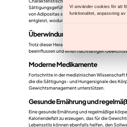
Charakteristisch für Adipositas ist ein Unglei
Vi använder cookies för att 
Sättigungsgefühl regulieren. Eine anhaltende G
funktionalitet, anpassning a
von Adipositas sind die Mechanismen des Körpe
entgleist, wodurch das Abnehmen erschwert wi
Überwindung der Widerstandsme
Trotz dieser Herausforderungen gibt es effektiv
beeinflussen und einen nachhaltigen Gewichtsve
Moderne Medikamente
Fortschritte in der medizinischen Wissenschaf
die die Sättigungs- und Hungersignale des Kör
Gewichtsmanagement unterstützen.
Gesunde Ernährung und regelmäßi
Eine gesunde Ernährung und regelmäßige körperl
Kaloriendefizit zu erzeugen, das für die Gewich
Lebensstils können ebenfalls helfen, den Sollwe