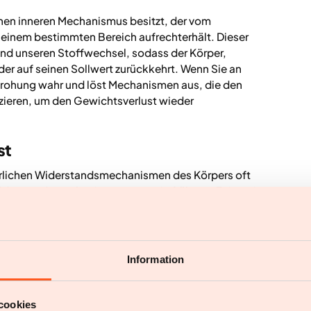
inen inneren Mechanismus besitzt, der vom
 einem bestimmten Bereich aufrechterhält. Dieser
 und unseren Stoffwechsel, sodass der Körper,
er auf seinen Sollwert zurückkehrt. Wenn Sie an
edrohung wahr und löst Mechanismen aus, die den
zieren, um den Gewichtsverlust wieder
st
rlichen Widerstandsmechanismen des Körpers oft
Widerstandsmechanismen waren in früheren Zeiten, in
rgiespeicher überlebenswichtig waren, von großem
telangebots in der heutigen Zeit kann dieser
zu einer Herausforderung machen und zur
Information
eichgewicht
cookies