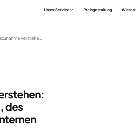
Unser Service
Preisgestaltung
Wissen
‍Gewichtszunahme Verstehen: Die Rolle Der Genetik, Des Lebensstils Und Des Internen Thermostats
erstehen:
, des
internen