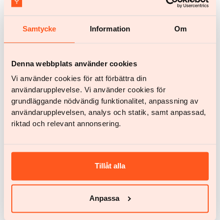
Starte noch deine Reise zu einem
Samtycke
Information
Om
gesunden Gewicht mit Yazen
Alles, was du tun musst, ist ein Konto zu erstellen und einige Fragen
Denna webbplats använder cookies
zu deiner Gesundheit zu behantworten
Vi använder cookies för att förbättra din
användarupplevelse. Vi använder cookies för
Jetzt loslegen
grundläggande nödvändig funktionalitet, anpassning av
Jetzt loslegen
användarupplevelsen, analys och statik, samt anpassad,
riktad och relevant annonsering.
Mehr Artikel
Tillåt alla
Anpassa