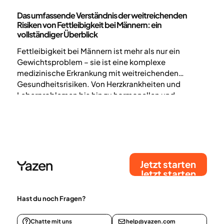
Medizin
Das umfassende Verständnis der weitreichenden
Risiken von Fettleibigkeit bei Männern: ein
vollständiger Überblick
Fettleibigkeit bei Männern ist mehr als nur ein
Gewichtsproblem – sie ist eine komplexe
medizinische Erkrankung mit weitreichenden
Gesundheitsrisiken. Von Herzkrankheiten und
Leberproblemen bis hin zu hormonellen und
psychologischen Auswirkungen – das Verständnis
dieser Zusammenhänge ist entscheidend für eine
wirksame Vorbeugung und Behandlung.
Jetzt starten
Jetzt starten
Hast du noch Fragen?
Chatte mit uns
help@yazen.com