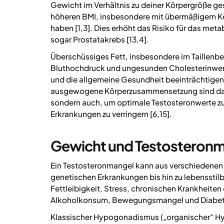
Gewicht im Verhältnis zu deiner Körpergröße ges
höheren BMI, insbesondere mit übermäßigem Kör
haben [1,3]. Dies erhöht das Risiko für das me
sogar Prostatakrebs [13,4].
Überschüssiges Fett, insbesondere im Taillenbere
Bluthochdruck und ungesunden Cholesterinwerte
und die allgemeine Gesundheit beeinträchtigen
ausgewogene Körperzusammensetzung sind daher
sondern auch, um optimale Testosteronwerte z
Erkrankungen zu verringern [6,15].
Gewicht und Testosteronma
Ein Testosteronmangel kann aus verschiedenen 
genetischen Erkrankungen bis hin zu lebenssti
Fettleibigkeit, Stress, chronischen Krankheite
Alkoholkonsum, Bewegungsmangel und Diabete
Klassischer Hypogonadismus („organischer“ H