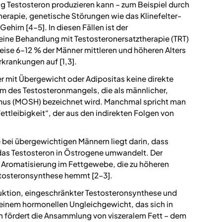
g Testosteron produzieren kann – zum Beispiel durch
rapie, genetische Störungen wie das Klinefelter-
irn [4–5]. In diesen Fällen ist der
eine Behandlung mit Testosteronersatztherapie (TRT)
eise 6–12 % der Männer mittleren und höheren Alters
rkrankungen auf [1,3].
r mit Übergewicht oder Adipositas keine direkte
m des Testosteronmangels, die als männlicher,
us (MOSH) bezeichnet wird. Manchmal spricht man
leibigkeit“, der aus den indirekten Folgen von
 bei übergewichtigen Männern liegt darin, dass
as Testosteron in Östrogene umwandelt. Der
 Aromatisierung im Fettgewebe, die zu höheren
estosteronsynthese hemmt [2–3].
ktion, eingeschränkter Testosteronsynthese und
 einem hormonellen Ungleichgewicht, das sich in
on fördert die Ansammlung von viszeralem Fett – dem