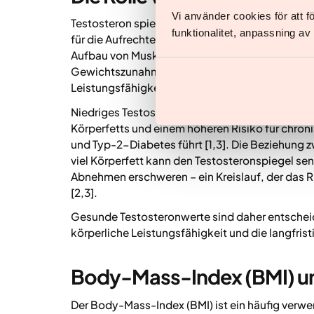
Vi använder cookies för att 
Testosteron spielt eine zentrale Rolle in vielen
funktionalitet, anpassning a
für die Aufrechterhaltung der sexuellen Funktio
Aufbau von Muskelmasse bei [4,5]. Wenn der Tes
Gewichtszunahme, geringere Muskelkraft sowie
Leistungsfähigkeit erleben [3,11].
Niedriges Testosteron kann auch die Fettvertei
Körperfetts und einem höheren Risiko für chron
und Typ-2-Diabetes führt [1,3]. Die Beziehung 
viel Körperfett kann den Testosteronspiegel se
Abnehmen erschweren – ein Kreislauf, der das R
[2,3].
Gesunde Testosteronwerte sind daher entscheid
körperliche Leistungsfähigkeit und die langfrist
Body-Mass-Index (BMI) un
Der Body-Mass-Index (BMI) ist ein häufig verwe