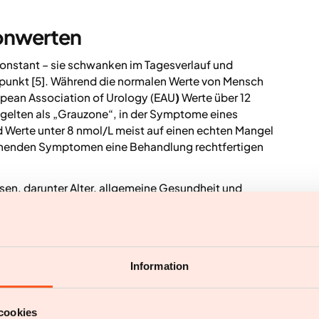
ronwerten
konstant – sie schwanken im Tagesverlauf und
punkt [5]. Während die normalen Werte von Mensch
opean Association of Urology (EAU
)
Werte über 12
 gelten als „Grauzone“, in der Symptome eines
Werte unter 8 nmol/L meist auf einen echten Mangel
henden Symptomen eine Behandlung rechtfertigen
sen, darunter Alter, allgemeine Gesundheit und
 Überschüssiges Körperfett, vor allem im
ken, da Fettzellen Testosteron in Östrogen
eduzieren [9,10]. Deine Testosteronwerte über eine
Schritt, um einen Mangel zu erkennen und mögliche
Information
hen [8].
in der Männergesundheit
cookies