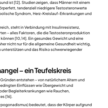
und ist [12]. Studien zeigen, dass Männer mit einem
perfett, tendenziell niedrigere Testosteronwerte
tabolische Syndrom, Herz-Kreislauf-Erkrankungen und
ich, steht in Verbindung mit Insulinresistenz,
n – alles Faktoren, die die Testosteronproduktion
 können [10,14]. Ein gesundes Gewicht und eine
 nicht nur für die allgemeine Gesundheit wichtig,
u unterstützen und das Risiko schwerwiegender
ngel – ein Teufelskreis
Gründen entstehen – von natürlichem Altern und
lbedingten Einflüssen wie Übergewicht und
n oder Begleiterkrankungen wie Rauchen,
s [16].
ypogonadismus) bedeutet, dass der Körper aufgrund