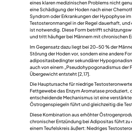
eines klaren medizinischen Problems nicht genu
eine Schädigung der Hoden nach einer Chemothe
Syndrom oder Erkrankungen der Hypophyse im Geh
Testosteronmangel in der Regel dauerhaft, und 
ist notwendig. Diese Form betrifft schätzungsw
und tritt häufiger bei Männern mit chronischen E
Im Gegensatz dazu liegt bei 20–50 % der Männe
Störung der Hoden vor, sondern eine andere For
adipositasbedingter sekundärer Hypogonadism
auch von einem „Pseudohypogonadismus der Fett
Übergewicht entsteht [2,17].
Die Hauptursache für niedrige Testosteronwerte
Fettgewebe das Enzym Aromatase produziert, d
entscheidende Mechanismus ist eine verstärkte
Östrogenspiegeln führt und gleichzeitig die T
Diese Kombination aus erhöhter Östrogenprodu
chronischer Entzündung bei Adipositas führt zu
einem Teufelskreis äußert: Niedriges Testoster