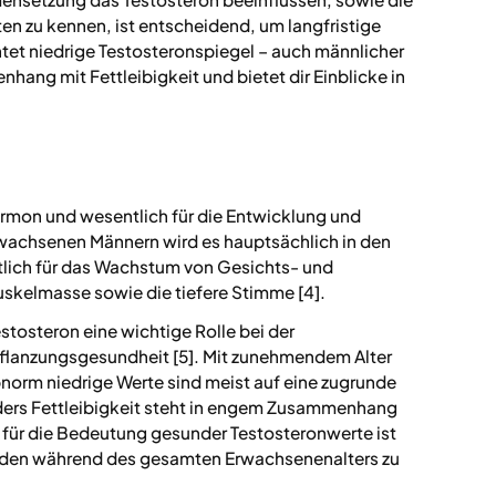
n zu kennen, ist entscheidend, um langfristige
htet niedrige Testosteronspiegel – auch männlicher
ng mit Fettleibigkeit und bietet dir Einblicke in
ormon und wesentlich für die Entwicklung und
wachsenen Männern wird es hauptsächlich in den
tlich für das Wachstum von Gesichts- und
skelmasse sowie die tiefere Stimme [4].
stosteron eine wichtige Rolle bei der
flanzungsgesundheit [5]. Mit zunehmendem Alter
bnorm niedrige Werte sind meist auf eine zugrunde
ders Fettleibigkeit steht in engem Zusammenhang
 für die Bedeutung gesunder Testosteronwerte ist
inden während des gesamten Erwachsenenalters zu