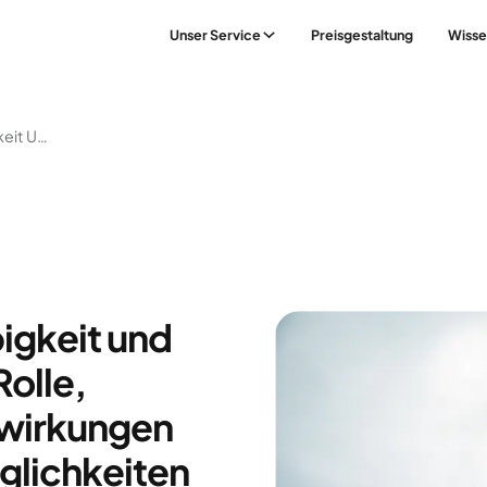
Unser Service
Preisgestaltung
Wisse
Testosteron, Fettleibigkeit Und Männergesundheit: Rolle, Gesundheitliche Auswirkungen Und Behandlungsmöglichkeiten
bigkeit und
olle,
swirkungen
lichkeiten