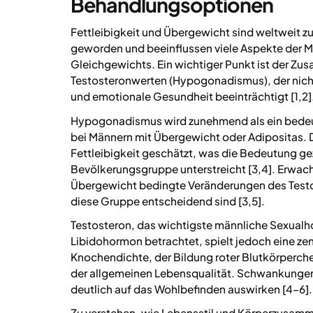
Behandlungsoptionen
Fettleibigkeit und Übergewicht sind weltweit 
geworden und beeinflussen viele Aspekte der M
Gleichgewichts. Ein wichtiger Punkt ist der Zu
Testosteronwerten (Hypogonadismus), der nicht
und emotionale Gesundheit beeinträchtigt [1,2]
Hypogonadismus wird zunehmend als ein bede
bei Männern mit Übergewicht oder Adipositas. D
Fettleibigkeit geschätzt, was die Bedeutung ge
Bevölkerungsgruppe unterstreicht [3,4]. Erwach
Übergewicht bedingte Veränderungen des Testo
diese Gruppe entscheidend sind [3,5].
Testosteron, das wichtigste männliche Sexualh
Libidohormon betrachtet, spielt jedoch eine zen
Knochendichte, der Bildung roter Blutkörperche
der allgemeinen Lebensqualität. Schwankungen
deutlich auf das Wohlbefinden auswirken [4–6].
Zu verstehen, wie Lebensstil und Körperzusamm