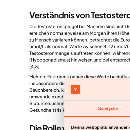
Verständnis von Testoste
Die Testosteronspiegel bei Männern sind nicht 
erreichen normalerweise am Morgen ihren Höhe
zu Mensch variieren können, betrachtet die Eur
nmol/L als normal. Werte zwischen 8–12 nmol/L
Testosteronmangels auftreten können, während 
(Hypogonadismus) hinweisen und bei entsprec
[4,8].
Mehrere Faktoren können diese Werte beeinflus
insbesondere die Körperzusammensetzung [3,7].
Bauchbereich, kann den Testosteronspiegel sen
umwandeln und so die verfügbare Menge weiter r
Blutuntersuchung zu kennen, ist ein wichtiger 
Samtycke
Gesundheitsrisiken durch niedrige Werte anzuge
Die Rolle von Testosteron 
Denna webbplats använder 