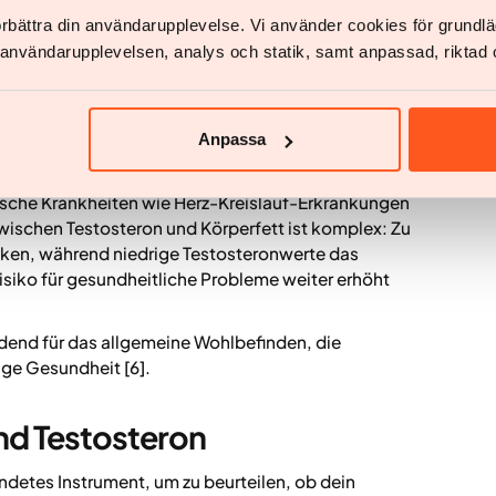
förbättra din användarupplevelse. Vi använder cookies för grund
 Bereichen der Männergesundheit. Es ist entscheidend
v användarupplevelsen, analys och statik, samt anpassad, riktad 
n, unterstützt die Knochendichte und trägt zum
tosteronspiegel sinkt, kannst du
 eine Abnahme der Libido oder sexuellen
Anpassa
lung im Körper verändern, was zu einer Zunahme des
ische Krankheiten wie Herz-Kreislauf-Erkrankungen
zwischen Testosteron und Körperfett ist komplex: Zu
nken, während niedrige Testosteronwerte das
isiko für gesundheitliche Probleme weiter erhöht
end für das allgemeine Wohlbefinden, die
ige Gesundheit [6].
d Testosteron
ndetes Instrument, um zu beurteilen, ob dein