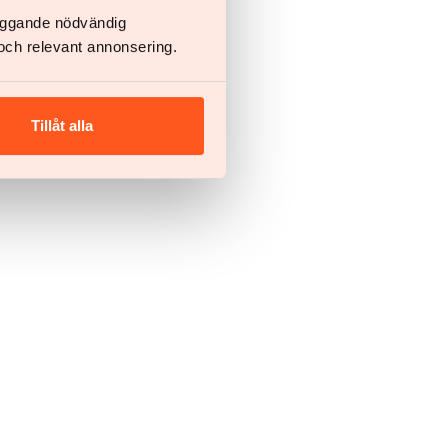
läggande nödvändig
och relevant annonsering.
Tillåt alla