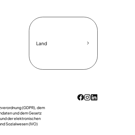
Land
utzverordnung (GDPR), dem
endaten und dem Gesetz
 und der elektronischen
und Sozialwesen (IVO)