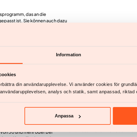
ngsprogramm, das an die
gepasst ist. Sie können auch dazu
tät zu verbessern.
 Abnehmen. Ein Psychologe kann
Information
d der Motivation umzugehen, den
cookies
förbättra din användarupplevelse. Vi använder cookies för grund
v användarupplevelsen, analys och statik, samt anpassad, riktad 
ndelt werden
Wer kann sich bei krankhafter A
Anpassa
Personen mit einem BMI von 30 o
id zur Behandlung von
einer zusätzlichen Indikation wi
 von 30 und mehr oder bei