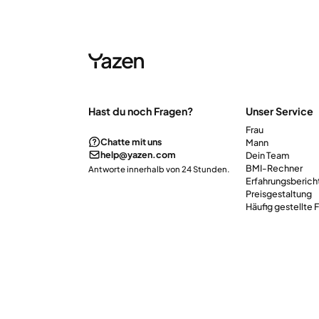
Hast du noch Fragen?
Unser Service
Frau
Chatte mit uns
Mann
help@yazen.com
Dein Team
BMI-Rechner
Antworte innerhalb von 24 Stunden.
Erfahrungsberich
Preisgestaltung
Häufig gestellte 