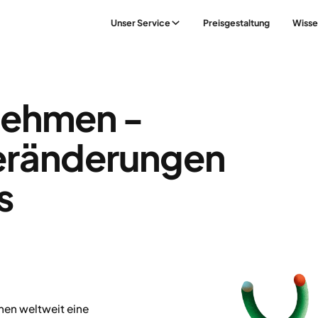
Unser Service
Preisgestaltung
Wisse
nehmen -
eränderungen
s
hen weltweit eine