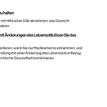
u halten
e mit Hilfe einer Diät abnehmen, das Gewicht
 haben.
it Änderungen des Lebensstils lösen Sie das
verlieren, wenn Sie nur Medikamente einnehmen, und
ndlung mit einer Änderung des Lebensstils in Bezug
ychische Gesundheit kombinieren.