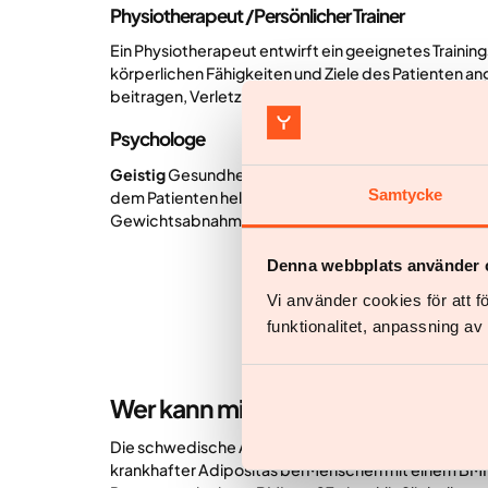
Physiotherapeut
/Persönlicher Trainer
Ein Physiotherapeut entwirft ein geeignetes Traini
körperlichen Fähigkeiten und Ziele des Patienten an
beitragen, Verletzungen vorzubeugen und die Mobili
Psychologe
Geistig
Gesundheit spielt eine wichtige Rolle beim
Samtycke
dem Patienten helfen, mit Stress, Essstörungen un
Gewichtsabnahmeplan einzuhalten.
Denna webbplats använder 
Vi använder cookies för att 
funktionalitet, anpassning a
Wer kann mit Medikamenten beha
Die schwedische Arzneimittelbehörde hat Semaglut
krankhafter Adipositas bei Menschen mit einem BMI