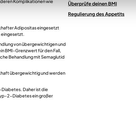
anderen Komplikationen wie
Überprüfe deinen BMI
Regulierung des Appetits
khafter Adipositas eingesetzt
 eingesetzt.
ndlung von übergewichtigen und
in
BMI-Grenzwert für den Fall,
ische Behandlung mit Semaglutid
khaft übergewichtig und werden
Diabetes. Daher ist die
Typ-2-Diabetes ein großer