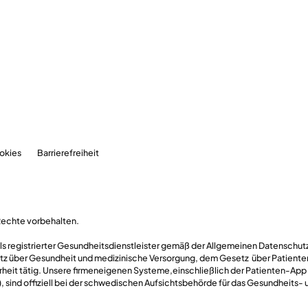
okies
Barrierefreiheit
Rechte vorbehalten.
 als registrierter Gesundheitsdienstleister gemäß der Allgemeinen Datensch
z über Gesundheit und medizinische Versorgung, dem Gesetz über Patient
rheit tätig. Unsere firmeneigenen Systeme,einschließlich der Patienten-App
 sind offiziell bei der schwedischen Aufsichtsbehörde für das Gesundheits- 