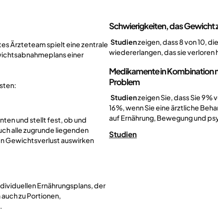
Schwierigkeiten, das Gewicht z
‍ Studien
zeigen, dass 8 von 10, di
tes Ärzteteam spielt eine zentrale
wiedererlangen, das sie verloren
wichtsabnahmeplans einer
Medikamente
in Kombination m
Problem
isten:
‍ Studien
zeigen Sie, dass Sie 9% 
16%, wenn Sie eine ärztliche Beha
auf Ernährung, Bewegung und ps
ten und stellt fest, ob und
ch alle zugrunde liegenden
Studien
en Gewichtsverlust auswirken
individuellen Ernährungsplans, der
 auch zu Portionen,
.