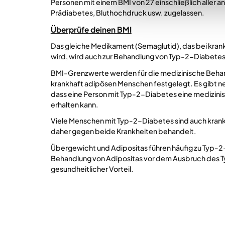
Personen mit einem BMI von 27 einschließlich aller 
Prädiabetes, Bluthochdruck usw. zugelassen.
Überprüfe deinen BMI
Das gleiche Medikament (Semaglutid), das bei kran
wird, wird auch zur Behandlung von Typ-2-Diabetes
BMI-Grenzwerte werden für die medizinische Beha
krankhaft adipösen Menschen festgelegt. Es gibt
ne
dass eine Person mit Typ-2-Diabetes eine medizin
erhalten kann.
Viele Menschen mit Typ-2-Diabetes sind auch kran
daher gegen beide Krankheiten behandelt.
Übergewicht und Adipositas führen häufig zu Typ-2-
Behandlung von Adipositas vor dem Ausbruch des 
gesundheitlicher Vorteil.