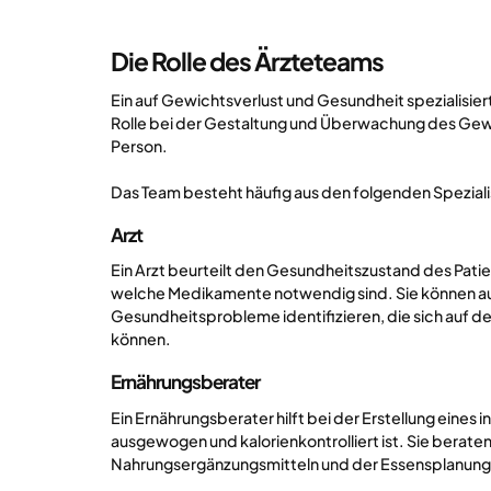
Die Rolle des Ärzteteams
Ein auf Gewichtsverlust und Gesundheit spezialisier
Rolle bei der Gestaltung und Überwachung des Ge
Person.
Das Team besteht häufig aus den folgenden Spezial
Arzt
Ein Arzt beurteilt den Gesundheitszustand des Patien
welche Medikamente notwendig sind. Sie können au
Gesundheitsprobleme identifizieren, die sich auf d
können.
Ernährungsberater
‍
Ein Ernährungsberater hilft bei der Erstellung eines 
ausgewogen und kalorienkontrolliert ist. Sie beraten
Nahrungsergänzungsmitteln und der Essensplanung