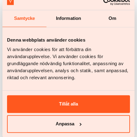
Samtycke
Information
Om
Ernährung
Die Keto-Diät – eine fetverbrennende
Denna webbplats använder cookies
Ernährungsweise
Vi använder cookies för att förbättra din
Viele haben schon von der Keto-Diät und dem „in
användarupplevelse. Vi använder cookies för
die Ketose kommen“ gehört – aber was bedeutet
grundläggande nödvändig funktionalitet, anpassning av
das eigentlich? In diesem Artikel erklären wir, wie die
användarupplevelsen, analys och statik, samt anpassad,
Keto-Diät funktioniert, was die Forschung sagt und
riktad och relevant annonsering.
welche Vor- und Nachteile es gibt.
Tillåt alla
Jetzt starten
Anpassa
Jetzt starten