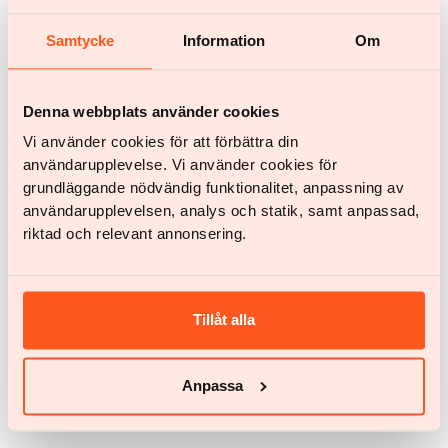
Empezar
Samtycke
Information
Om
¿Tienes alguna pregunta?
Chatea con nosotros
help@yazen.com
Denna webbplats använder cookies
Respuesta en 24 horas
Vi använder cookies för att förbättra din
användarupplevelse. Vi använder cookies för
Nuestro servicio
grundläggande nödvändig funktionalitet, anpassning av
Mujer
användarupplevelsen, analys och statik, samt anpassad,
Hombre
riktad och relevant annonsering.
Tu equipo
Calculadora de IMC
Tillåt alla
Testimonios
Precios
Anpassa
Preguntas frecuentes