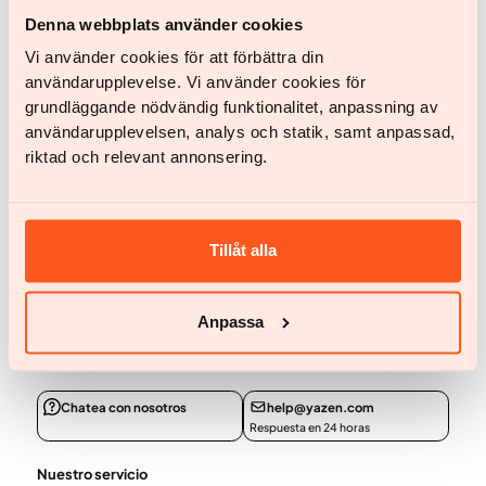
Denna webbplats använder cookies
Chat
Vi använder cookies för att förbättra din
användarupplevelse. Vi använder cookies för
grundläggande nödvändig funktionalitet, anpassning av
Start chat
användarupplevelsen, analys och statik, samt anpassad,
riktad och relevant annonsering.
Tillåt alla
Empezar
Empezar
Anpassa
¿Tienes alguna pregunta?
Chatea con nosotros
help@yazen.com
Respuesta en 24 horas
Nuestro servicio