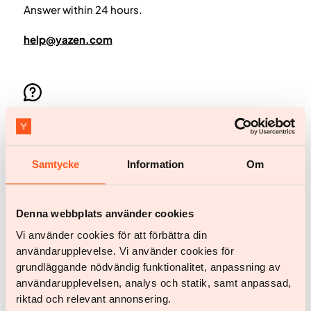
Answer within 24 hours.
help@yazen.com
Chat
Start chat
Samtycke
Information
Om
Denna webbplats använder cookies
Vi använder cookies för att förbättra din
användarupplevelse. Vi använder cookies för
Empezar
grundläggande nödvändig funktionalitet, anpassning av
Empezar
användarupplevelsen, analys och statik, samt anpassad,
riktad och relevant annonsering.