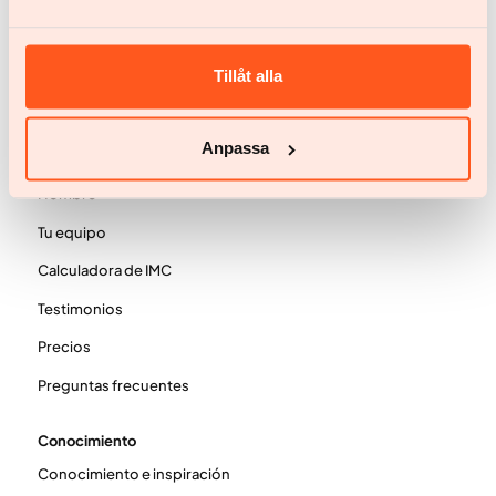
¿Tienes alguna pregunta?
Chatea con nosotros
help@yazen.com
Tillåt alla
Respuesta en 24 horas
Nuestro servicio
Anpassa
Mujer
Hombre
Tu equipo
Calculadora de IMC
Testimonios
Precios
Preguntas frecuentes
Conocimiento
Conocimiento e inspiración