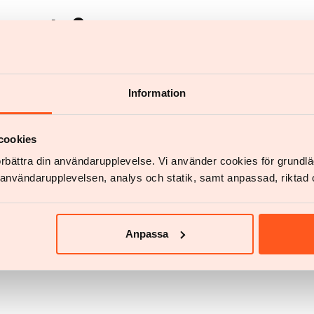
regunta?
Information
Chat
cookies
förbättra din användarupplevelse. Vi använder cookies för grund
Start chat
v användarupplevelsen, analys och statik, samt anpassad, riktad 
Anpassa