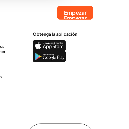
Empezar
Empezar
Obtenga la aplicación
ros
cer
os