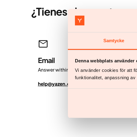
¿Tienes alguna otra p
Samtycke
Email
Denna webbplats använder 
Answer within 24 hours.
Vi använder cookies för att 
funktionalitet, anpassning a
help@yazen.com