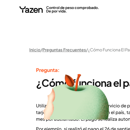
Control de peso comprobado.
De por vida.
Inicio
Preguntas Frecuentes
¿Cómo Funciona El P
Pregunta:
¿Cómo funciona el 
Utilizamos Stripe como nuestro servicio de 
tarjeta de débito o crédito y, según el país
mes por adelantado. El pago se realiza aut
Por ejemplo, si realizó el pago el 26 de sept