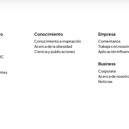
io
Conocimiento
Empresa
Conocimiento e inspiración
Comentarios
Acerca de la obesidad
Trabaja con nosot
Ciencia y publicaciones
Aplicación Influen
IMC
Business
Corporate
ntes
Acerca de nosotr
Noticias