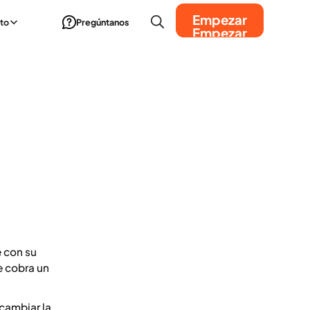
Empezar
to
Pregúntanos
Empezar
e con su
e cobra un
 cambiar la