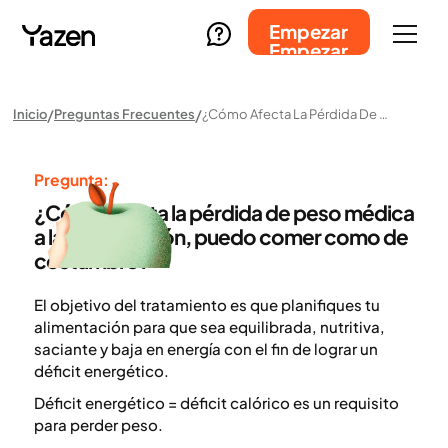
Empezar
Empezar
Inicio
Preguntas Frecuentes
¿Cómo Afecta La Pérdida De Peso Médica A La Alimentación, Puedo Comer Como De Costumbre?
Pregunta:
¿Cómo afecta la pérdida de peso médica
a la alimentación, puedo comer como de
costumbre?
El objetivo del tratamiento es que planifiques tu
alimentación para que sea equilibrada, nutritiva,
saciante y baja en energía con el fin de lograr un
déficit energético.
Déficit energético = déficit calórico es un requisito
para perder peso.