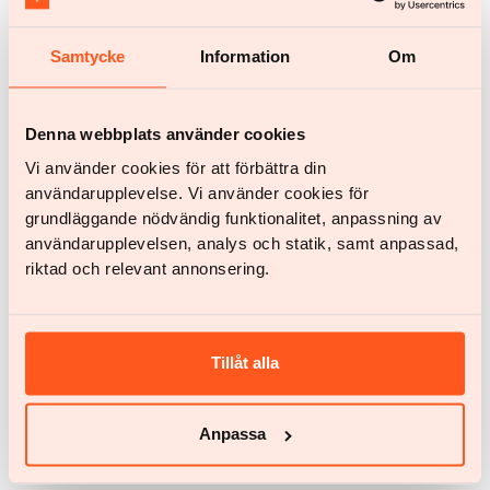
Empezar
Empezar
Samtycke
Information
Om
¿Tienes alguna pregunta?
Denna webbplats använder cookies
Chatea con nosotros
help@yazen.com
Respuesta en 24 horas
Vi använder cookies för att förbättra din
användarupplevelse. Vi använder cookies för
Nuestro servicio
grundläggande nödvändig funktionalitet, anpassning av
Mujer
användarupplevelsen, analys och statik, samt anpassad,
riktad och relevant annonsering.
Hombre
Tu equipo
Calculadora de IMC
Tillåt alla
Testimonios
Precios
Anpassa
Preguntas frecuentes