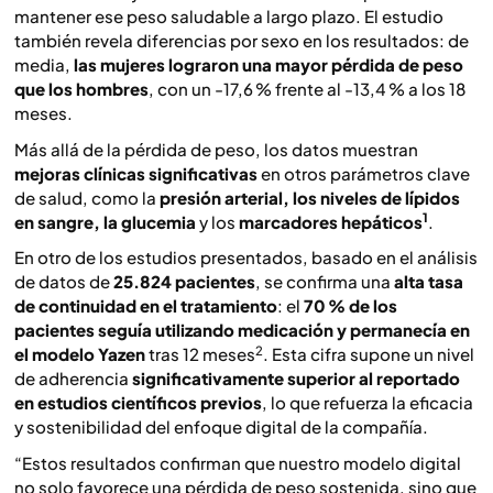
mantener ese peso saludable a largo plazo. El estudio
también revela diferencias por sexo en los resultados: de
media,
las mujeres lograron una mayor pérdida de peso
que los hombres
, con un -17,6 % frente al -13,4 % a los 18
meses.
Más allá de la pérdida de peso, los datos muestran
mejoras clínicas significativas
en otros parámetros clave
de salud, como la
presión arterial, los niveles de lípidos
1
en sangre, la glucemia
y los
marcadores hepáticos
.
En otro de los estudios presentados, basado en el análisis
de datos de
25.824 pacientes
, se confirma una
alta tasa
de continuidad en el tratamiento
: el
70 % de los
pacientes seguía utilizando medicación y permanecía en
2
el modelo Yazen
tras 12 meses
. Esta cifra supone un nivel
de adherencia
significativamente superior al reportado
en estudios científicos previos
, lo que refuerza la eficacia
y sostenibilidad del enfoque digital de la compañía.
“Estos resultados confirman que nuestro modelo digital
no solo favorece una pérdida de peso sostenida, sino que