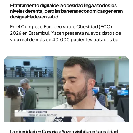
Noticias
El tratamiento digital de la obesidad llega a todos los
niveles de renta, pero las barreras económicas generan
desigualdades en salud
En el Congreso Europeo sobre Obesidad (ECO)
2026 en Estambul, Yazen presenta nuevos datos de
vida real de más de 40.000 pacientes tratados bajo
su modelo multidisciplinar de atención digital en
toda Europa. Los estudios analizan los resultados a
largo plazo del tratamiento con GLP-1, la
continuidad de la atención y el impacto de los
factores socioeconómicos en el abordaje de la
obesidad.
Noticias
La obesidad en Canarias: Yazen visibiliza esta realidad