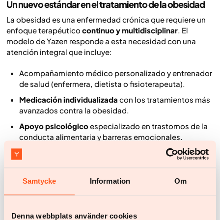
Un nuevo estándar en el tratamiento de la obesidad
La obesidad es una enfermedad crónica que requiere un
enfoque terapéutico
continuo y multidisciplinar
. El
modelo de Yazen responde a esta necesidad con una
atención integral que incluye:
Acompañamiento médico personalizado y entrenador
de salud (enfermera, dietista o fisioterapeuta).
Medicación individualizada
con los tratamientos más
avanzados contra la obesidad.
Apoyo psicológico
especializado en trastornos de la
conducta alimentaria y barreras emocionales.
Un
programa educativo completo
y una
comunidad
digital
para el apoyo y la motivación diaria.
Samtycke
Information
Om
Gracias a esta plataforma digital, Yazen ofrece una
atención
flexible, accesible y continua
, que facilita a los
pacientes el contexto necesario para realizar cambios de
estilo de vida sostenibles y saludables.
Denna webbplats använder cookies