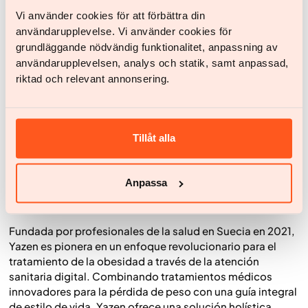
“Comprobamos que los pacientes que reciben la
Vi använder cookies för att förbättra din
combinación adecuada de medicación, apoyo en el
användarupplevelse. Vi använder cookies för
estilo de vida y atención digital tienen muchas más
grundläggande nödvändig funktionalitet, anpassning av
posibilidades de lograr una pérdida de peso exitosa.
användarupplevelsen, analys och statik, samt anpassad,
Ha llegado el momento de cambiar nuestra forma de
riktad och relevant annonsering.
abordar el tratamiento del sobrepeso y la obesidad, y
adaptar la atención a las necesidades reales del
paciente”
, concluye
el Dr. Carlsson
.
Tillåt alla
Science and publications
Anpassa
Acerca de Yazen Health
Fundada por profesionales de la salud en Suecia en 2021,
Yazen es pionera en un enfoque revolucionario para el
tratamiento de la obesidad a través de la atención
sanitaria digital. Combinando tratamientos médicos
innovadores para la pérdida de peso con una guía integral
de estilo de vida, Yazen ofrece una solución holística