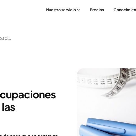
Nuestro servicio
Precios
Conocimien
La Escasez Y Las Preocupaciones Surgen A Medida Que Las Inyecciones
eocupaciones
 las
da de peso que se centra en