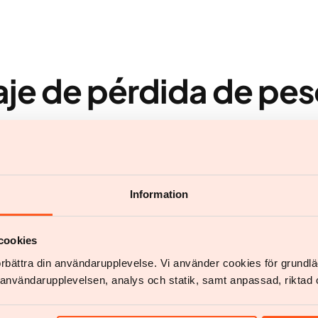
aje de pérdida de pes
necesita hacer es crear una cuenta y responder algunas preguntas s
Empezar
Empezar
Information
cookies
förbättra din användarupplevelse. Vi använder cookies för grund
v användarupplevelsen, analys och statik, samt anpassad, riktad 