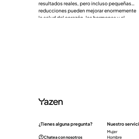
resultados reales, pero incluso pequeñas
reducciones pueden mejorar enormemente
la salud del corazón, las hormonas y el
bienestar general.
¿Tienes alguna pregunta?
Nuestro servic
Mujer
Chatea con nosotros
Hombre