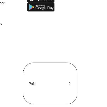
cer
os
País