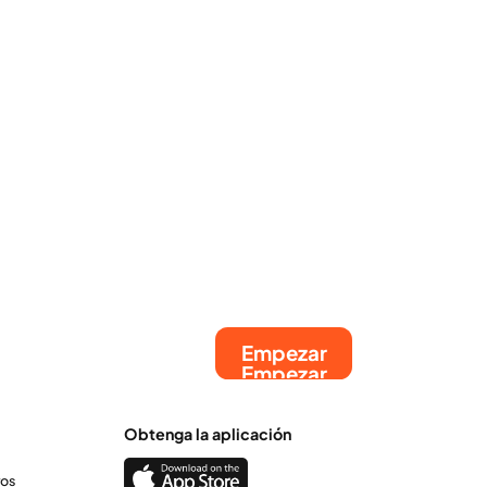
embarazo? Aquí te explicamos qué dice la
evidencia científica, por qué no se
recomienda este tratamiento y qué tener en
cuenta si estás embarazada o estás
planificando un embarazo.
Empezar
Empezar
Obtenga la aplicación
ros