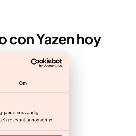
o con Yazen hoy
obre su salud
Om
läggande nödvändig
och relevant annonsering.