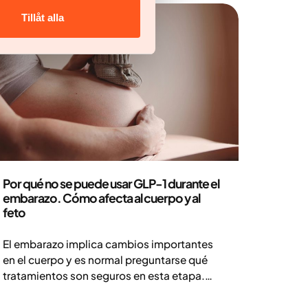
Tillåt alla
Medicina
Por qué no se puede usar GLP-1 durante el
embarazo. Cómo afecta al cuerpo y al
feto
El embarazo implica cambios importantes
en el cuerpo y es normal preguntarse qué
tratamientos son seguros en esta etapa.
¿Se pueden usar medicamentos con GLP-1
como Ozempic o Wegovy durante el