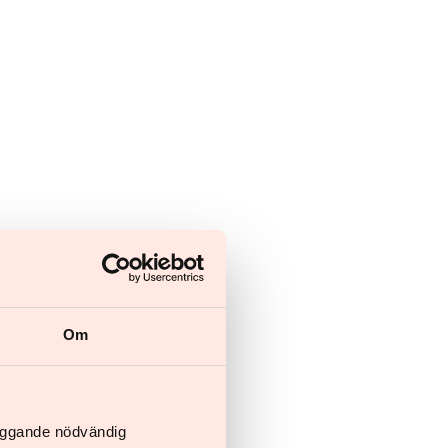
Om
läggande nödvändig