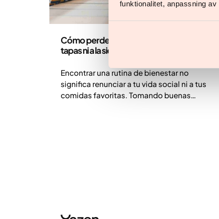
funktionalitet, anpassning a
Salud y estilo de vida
Cómo perder peso sin renunciar a las
tapas ni a la siesta
Encontrar una rutina de bienestar no
significa renunciar a tu vida social ni a tus
comidas favoritas. Tomando buenas
decisiones y combinando la cultura
tradicional con el apoyo médico moderno,
puedes alcanzar un equilibrio sostenible en
tu día a día. Descubre cómo disfrutar de las
salidas y las cenas mientras te mueves con
éxito en tu proceso de pérdida de peso en
España.