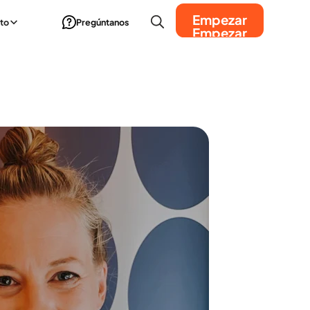
Empezar
to
Pregúntanos
Empezar