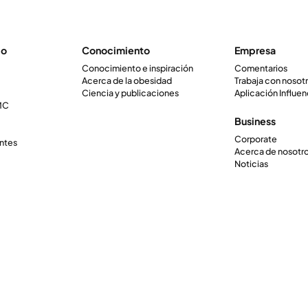
io
Conocimiento
Empresa
Conocimiento e inspiración
Comentarios
Acerca de la obesidad
Trabaja con nosot
Ciencia y publicaciones
Aplicación Influen
IMC
Business
Corporate
ntes
Acerca de nosotr
Noticias