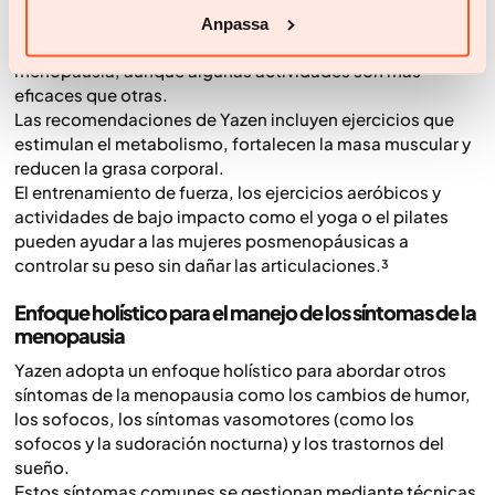
Rutinas de ejercicio para mujeres posmenopáusicas
Anpassa
El ejercicio es fundamental para perder peso durante la
menopausia, aunque algunas actividades son más
eficaces que otras.
Las recomendaciones de Yazen incluyen ejercicios que
estimulan el metabolismo, fortalecen la masa muscular y
reducen la grasa corporal.
El entrenamiento de fuerza, los ejercicios aeróbicos y
actividades de bajo impacto como el yoga o el pilates
pueden ayudar a las mujeres posmenopáusicas a
controlar su peso sin dañar las articulaciones.³
Enfoque holístico para el manejo de los síntomas de la
menopausia
Yazen adopta un enfoque holístico para abordar otros
síntomas de la menopausia como los cambios de humor,
los sofocos, los síntomas vasomotores (como los
sofocos y la sudoración nocturna) y los trastornos del
sueño.
Estos síntomas comunes se gestionan mediante técnicas