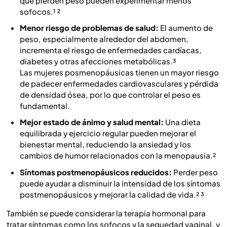
que pierden peso pueden experimentar menos
sofocos.¹ ²
Menor riesgo de problemas de salud:
El aumento de
peso, especialmente alrededor del abdomen,
incrementa el riesgo de enfermedades cardíacas,
diabetes y otras afecciones metabólicas.³
Las mujeres posmenopáusicas tienen un mayor riesgo
de padecer enfermedades cardiovasculares y pérdida
de densidad ósea, por lo que controlar el peso es
fundamental.
Mejor estado de ánimo y salud mental:
Una dieta
equilibrada y ejercicio regular pueden mejorar el
bienestar mental, reduciendo la ansiedad y los
cambios de humor relacionados con la menopausia.²
Síntomas postmenopáusicos reducidos:
Perder peso
puede ayudar a disminuir la intensidad de los síntomas
postmenopáusicos y mejorar la calidad de vida.² ³
También se puede considerar la terapia hormonal para
tratar síntomas como los sofocos y la sequedad vaginal, y