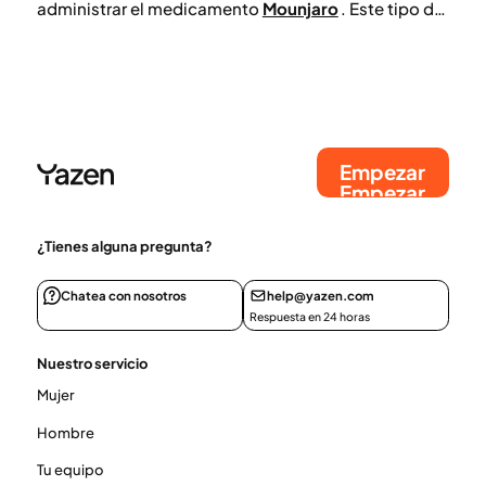
administrar el medicamento
Mounjaro
. Este tipo de
pluma está diseñada para facilitar la dosificación
regular en la pérdida de peso médica y el
tratamiento de la diabetes tipo 2. Aquí explicamos
cómo manejar la pluma de forma segura, desde la
preparación hasta el almacenamiento correcto,
para que tu tratamiento funcione de manera
Empezar
óptima.
Empezar
¿Tienes alguna pregunta?
Chatea con nosotros
help@yazen.com
Respuesta en 24 horas
Nuestro servicio
Mujer
Hombre
Tu equipo