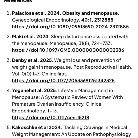
Palaciosa et al. 2024. Obesity and menopause.
Gynecological Endocrinology
.
40:1, 2312885
.
https://doi.org/10.1080/09513590.2024.2312885
Maki et al. 2024
. Sleep disturbance associated with
the menopause. Menopause, 31(8), 724-733.
https://doi:10.1097/GME.0000000000002386
Denby et al. 2025
. Weight loss and prevention of
weight gain in menopause.
Post Reproductive Health
.
Vol. 0(0) 1-7. Online first.
https://doi.org/10.1177/20533691251342325
Yeganehet al. 2025
. Lifestyle Management in
Menopause: A Systematic Review of Women With
Premature Ovarian Insufficiency.
Clinical
Endocrinology
, 1–13.
https://doi.org/10.1111/cen.15218
Kakoschke et al 2024
. Tackling Cravings in Medical
Weight Management: An Update on Pathophysiology