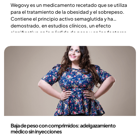
Wegovy es un medicamento recetado que se utiliza
para el tratamiento de la obesidad y el sobrepeso.
Contiene el principio activo semaglutida y ha
demostrado, en estudios clínicos, un efecto
significativo en la pérdida de peso y en los factores
de riesgo cardiometabólicos. Al influir en la
regulación del apetito del cuerpo, este tratamiento
puede conducir a una mayor sensación de saciedad
y a una reducción de la ingesta de energía.
Medicina
Baja de peso con comprimidos: adelgazamiento
médico sin inyecciones