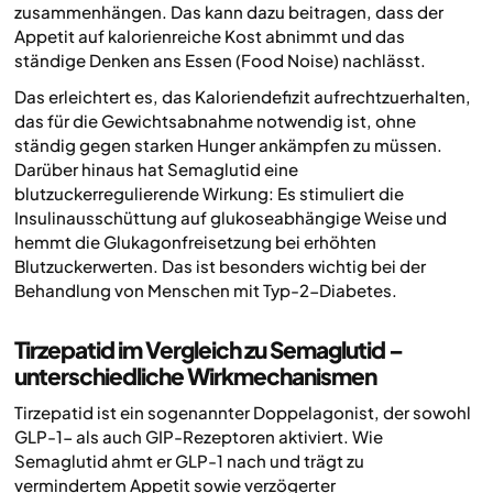
zusammenhängen. Das kann dazu beitragen, dass der
Appetit auf kalorienreiche Kost abnimmt und das
ständige Denken ans Essen (Food Noise) nachlässt.
Das erleichtert es, das Kaloriendefizit aufrechtzuerhalten,
das für die Gewichtsabnahme notwendig ist, ohne
ständig gegen starken Hunger ankämpfen zu müssen.
Darüber hinaus hat Semaglutid eine
blutzuckerregulierende Wirkung: Es stimuliert die
Insulinausschüttung auf glukoseabhängige Weise und
hemmt die Glukagonfreisetzung bei erhöhten
Blutzuckerwerten. Das ist besonders wichtig bei der
Behandlung von Menschen mit Typ-2-Diabetes.
Tirzepatid im Vergleich zu Semaglutid –
unterschiedliche Wirkmechanismen
Tirzepatid ist ein sogenannter Doppelagonist, der sowohl
GLP-1- als auch GIP-Rezeptoren aktiviert. Wie
Semaglutid ahmt er GLP-1 nach und trägt zu
vermindertem Appetit sowie verzögerter