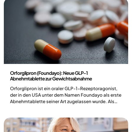
Medizin
Orforglipron (Foundayo): Neue GLP-1
Abnehmtablette zur Gewichtsabnahme
Orforglipron ist ein oraler GLP-1-Rezeptoragonist,
der in den USA unter dem Namen Foundayo als erste
Abnehmtablette seiner Art zugelassen wurde. Als
sogenanntes kleines Molekül kann es – anders als
herkömmliche Abnehmspritzen – als Abnehmpille
eingenommen werden. In klinischen Studien hat die
Behandlung sowohl bei der Gewichtsabnahme als