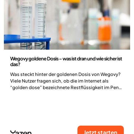
Medizin
Wegovy goldene Dosis – was ist dran und wie sicher ist
das?
Was steckt hinter der goldenen Dosis von Wegovy?
Viele Nutzer fragen sich, ob die im Internet als
“golden dose” bezeichnete Restflüssigkeit im Pen
als zusätzliche fünfte Dosis verwendet werden kann.
Medizinisch ist das nicht empfohlen: Es drohen
falsche Dosierung und mögliche Verunreinigung.
Hier erfährst du, was Experten sagen und wie du
deine Wegovy-Behandlung sicher optimierst.
Jetzt starten