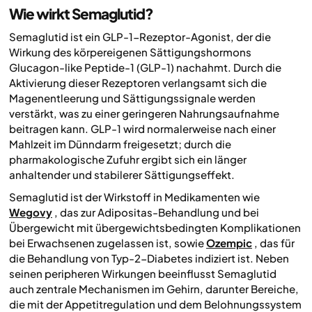
Wie wirkt Semaglutid?
Semaglutid ist ein GLP-1-Rezeptor-Agonist, der die
Wirkung des körpereigenen Sättigungshormons
Glucagon-like Peptide-1 (GLP-1) nachahmt. Durch die
Aktivierung dieser Rezeptoren verlangsamt sich die
Magenentleerung und Sättigungssignale werden
verstärkt, was zu einer geringeren Nahrungsaufnahme
beitragen kann. GLP-1 wird normalerweise nach einer
Mahlzeit im Dünndarm freigesetzt; durch die
pharmakologische Zufuhr ergibt sich ein länger
anhaltender und stabilerer Sättigungseffekt.
Semaglutid ist der Wirkstoff in Medikamenten wie
Wegovy
, das zur Adipositas-Behandlung und bei
Übergewicht mit übergewichtsbedingten Komplikationen
bei Erwachsenen zugelassen ist, sowie
Ozempic
, das für
die Behandlung von Typ-2-Diabetes indiziert ist. Neben
seinen peripheren Wirkungen beeinflusst Semaglutid
auch zentrale Mechanismen im Gehirn, darunter Bereiche,
die mit der Appetitregulation und dem Belohnungssystem