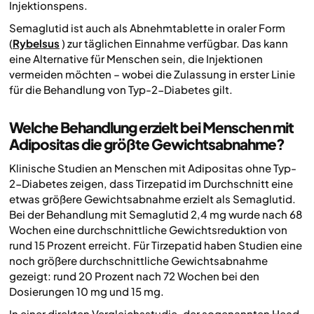
Injektionspens.
Semaglutid ist auch als Abnehmtablette in oraler Form
(
Rybelsus
) zur täglichen Einnahme verfügbar. Das kann
eine Alternative für Menschen sein, die Injektionen
vermeiden möchten – wobei die Zulassung in erster Linie
für die Behandlung von Typ-2-Diabetes gilt.
Welche Behandlung erzielt bei Menschen mit
Adipositas die größte Gewichtsabnahme?
Klinische Studien an Menschen mit Adipositas ohne Typ-
2-Diabetes zeigen, dass Tirzepatid im Durchschnitt eine
etwas größere Gewichtsabnahme erzielt als Semaglutid.
Bei der Behandlung mit Semaglutid 2,4 mg wurde nach 68
Wochen eine durchschnittliche Gewichtsreduktion von
rund 15 Prozent erreicht. Für Tirzepatid haben Studien eine
noch größere durchschnittliche Gewichtsabnahme
gezeigt: rund 20 Prozent nach 72 Wochen bei den
Dosierungen 10 mg und 15 mg.
In einer direkten Vergleichsstudie, der sogenannten Head-