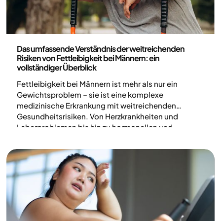
Medizin
Das umfassende Verständnis der weitreichenden
Risiken von Fettleibigkeit bei Männern: ein
vollständiger Überblick
Fettleibigkeit bei Männern ist mehr als nur ein
Gewichtsproblem – sie ist eine komplexe
medizinische Erkrankung mit weitreichenden
Gesundheitsrisiken. Von Herzkrankheiten und
Leberproblemen bis hin zu hormonellen und
psychologischen Auswirkungen – das Verständnis
dieser Zusammenhänge ist entscheidend für eine
wirksame Vorbeugung und Behandlung.