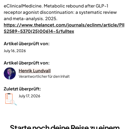
eClinicalMedicine.
Metabolic rebound after GLP-1
receptor agonist discontinuation: a systematic review
and meta-analysis.
2025.
https://www.thelancet.com/journals/eclinm/article/PII
S2589-5370(25)00614-5/fulltex
Artikel überprüft von:
July 16, 2026
Artikel überprüft von:
Henrik Lundvall
Verantwortlicher für den Inhalt
Zuletzt überprüft:
July 17, 2026
Starte noch deine Reise zu einem