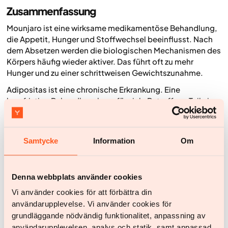
Zusammenfassung
Mounjaro ist eine wirksame medikamentöse Behandlung,
die Appetit, Hunger und Stoffwechsel beeinflusst. Nach
dem Absetzen werden die biologischen Mechanismen des
Körpers häufig wieder aktiver. Das führt oft zu mehr
Hunger und zu einer schrittweisen Gewichtszunahme.
Adipositas ist eine chronische Erkrankung. Eine
langfristige Behandlung kann für viele Betroffene Teil einer
nachhaltigen Strategie sein und kein Zeichen von
Versagen.
Wenn ein stabiles Zielgewicht erreicht ist, wird die
Samtycke
Information
Om
Medikation gemeinsam mit dem behandelnden Arzt
angepasst. Ziel ist die niedrigste wirksame Dosis als
Erhaltungsdosis. So kann die Appetitregulation besser
Denna webbplats använder cookies
kontrollierbar bleiben, Hunger und Verlangen werden
Vi använder cookies för att förbättra din
reduziert und das Gewicht lässt sich langfristig
användarupplevelse. Vi använder cookies för
stabilisieren. Die Behandlung wird weiterhin mit einer
grundläggande nödvändig funktionalitet, anpassning av
Unterstützung zur Änderung der Lebensgewohnheiten und
användarupplevelsen, analys och statik, samt anpassad,