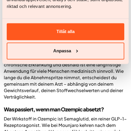
regelmäßigen Nachuntersuchungen kombiniert, um
riktad och relevant annonsering.
langfristige Voraussetzungen für Gesundheit und
Wohlbefinden zu schaffen.
Häufige Fragen zum Absetzen der
Tillåt alla
Abnehmspritze
Wie lange muss man die Abnehmspritze nehmen?
Anpassa
Es gibt keine feste Behandlungsdauer. Adipositas gilt als
chronische Erkrankung und deshalb ist eine langfristige
Anwendung für viele Menschen medizinisch sinnvoll. Wie
lange du die Abnehmspritze nimmst, entscheidest du
gemeinsam mit deinem Arzt – abhängig von deinem
Gewichtsverlauf, deinen Stoffwechselwerten und deiner
Verträglichkeit.
Was passiert, wenn man Ozempic absetzt?
Der Wirkstoff in Ozempic ist Semaglutid, ein reiner GLP-1-
Rezeptoragonist. Wie bei Mounjaro kehren nach dem