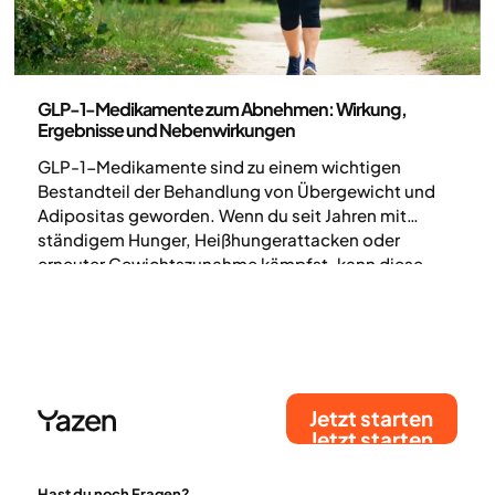
Medizin
GLP-1-Medikamente zum Abnehmen: Wirkung,
Ergebnisse und Nebenwirkungen
GLP-1-Medikamente sind zu einem wichtigen
Bestandteil der Behandlung von Übergewicht und
Adipositas geworden. Wenn du seit Jahren mit
ständigem Hunger, Heißhungerattacken oder
erneuter Gewichtszunahme kämpfst, kann diese
Behandlung die biologische Unterstützung bieten,
die dir bisher gefehlt hat. Hier erfährst du, wie GLP-1
im Körper wirkt, welche Ergebnisse realistisch sind
und für wen die Behandlung geeignet ist.
Jetzt starten
Jetzt starten
Hast du noch Fragen?