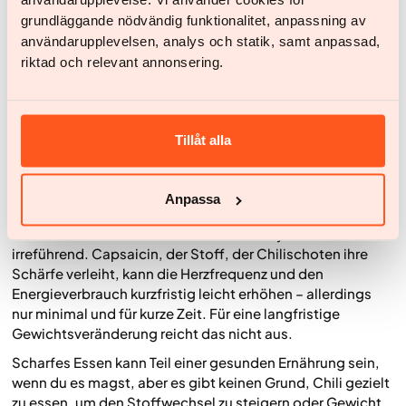
ärztlichen Rat einholen.
grundläggande nödvändig funktionalitet, anpassning av
användarupplevelsen, analys och statik, samt anpassad,
Mythen über den Stoffwechsel
riktad och relevant annonsering.
Rund um den Stoffwechsel gibt es viele Mythen und
Behauptungen, die wissenschaftlich nicht belegt sind.
Hier sind einige der häufigsten.
Tillåt alla
Mythos: Scharfes Essen steigert den Stoffwechsel
Es ist leicht zu glauben, dass scharfes Essen den
Anpassa
Stoffwechsel „ankurbelt“, wenn man vom Chiliessen
warm wird und schwitzt. Dieser Effekt ist jedoch
irreführend. Capsaicin, der Stoff, der Chilischoten ihre
Schärfe verleiht, kann die Herzfrequenz und den
Energieverbrauch kurzfristig leicht erhöhen – allerdings
nur minimal und für kurze Zeit. Für eine langfristige
Gewichtsveränderung reicht das nicht aus.
Scharfes Essen kann Teil einer gesunden Ernährung sein,
wenn du es magst, aber es gibt keinen Grund, Chili gezielt
zu essen, um den Stoffwechsel zu steigern oder Gewicht