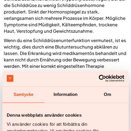
die Schilddrüse zu wenig Schilddrüsenhormone
produziert. Sinkt der Hormonspiegel zu stark,
verlangsamen sich mehrere Prozesse im Körper. Mögliche
Symptome sind Müdigkeit, Kälteempfinden, trockene
Haut, Verstopfung und Gewichtszunahme.
Wenn du eine Schilddrüsenunterfunktion vermutest, ist es
wichtig, dies durch eine Blutuntersuchung abklären zu
lassen. Die Erkrankung wird medikamentös behandelt und
kann nicht durch Ernährung oder Bewegung verbessert
werden. Mit einer korrekt eingestellten Therapie
normalisieren sich die Hormonwerte in der Regel, und der
Stoffwechsel funktioniert wieder erwartungsgemäß.
Es gibt auch andere Faktoren, die den
Stoffwechsel
beeinflussen können
, zum Beispiel hormonelle
Samtycke
Information
Om
Veränderungen sowie bestimmte Medikamente oder
Erkrankungen. Wenn es dir trotz Veränderungen in
Ernährung und Bewegung schwerfällt, Gewicht zu
Denna webbplats använder cookies
verlieren, oder wenn du andere Anzeichen dafür hast, dass
Vi använder cookies för att förbättra din
dein Stoffwechsel nicht richtig funktioniert, solltest du
användarupplevelse. Vi använder cookies för