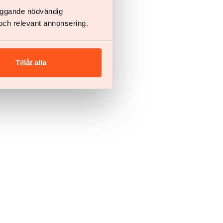
läggande nödvändig
och relevant annonsering.
Tillåt alla