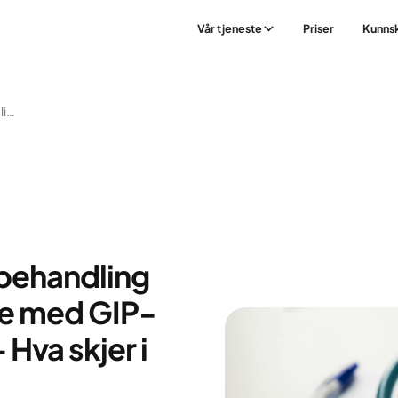
Vår tjeneste
Priser
Kunns
Moderne Medisinsk Behandling Av Overvekt Og Fedme Med GIP- Og GLP-1-Analoger – Hva Skjer I Kroppen Din?
behandling
me med GIP-
Hva skjer i