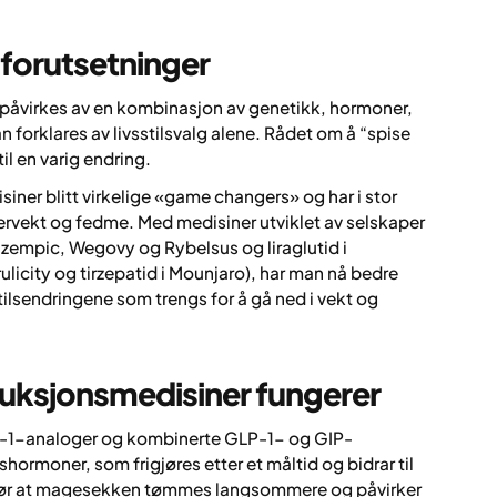
forutsetninger
åvirkes av en kombinasjon av genetikk, hormoner,
kan forklares av livsstilsvalg alene. Rådet om å “spise
il en varig endring.
ner blitt virkelige «game changers» og har i stor
ervekt og fedme. Med medisiner utviklet av selskaper
zempic, Wegovy og Rybelsus og liraglutid i
rulicity og tirzepatid i Mounjaro), har man nå bedre
tilsendringene som trengs for å gå ned i vekt og
ksjonsmedisiner fungerer
LP-1-analoger og kombinerte GLP-1- og GIP-
ormoner, som frigjøres etter et måltid og bidrar til
 gjør at magesekken tømmes langsommere og påvirker