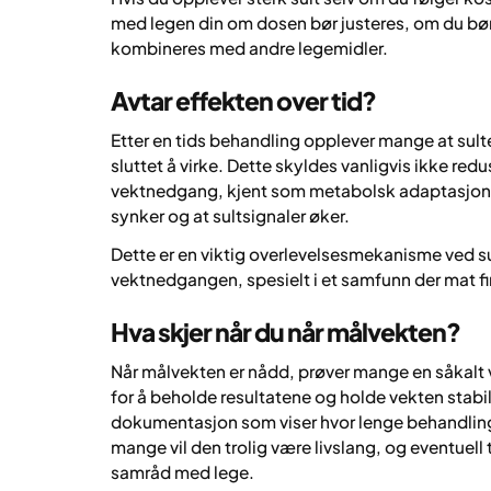
med legen din om dosen bør justeres, om du bør
kombineres med andre legemidler.
Avtar effekten over tid?
Etter en tids behandling opplever mange at sulte
sluttet å virke. Dette skyldes vanligvis ikke re
vektnedgang, kjent som metabolsk adaptasjon (
synker og at sultsignaler øker.
Dette er en viktig overlevelsesmekanisme ved su
vektnedgangen, spesielt i et samfunn der mat fi
Hva skjer når du når målvekten?
Når målvekten er nådd, prøver mange en såkalt
for å beholde resultatene og holde vekten stabil
dokumentasjon som viser hvor lenge behandlinge
mange vil den trolig være livslang, og eventuell t
samråd med lege.