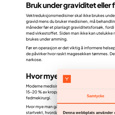
Bruk under graviditet eller
Vektreduksjonsmedisiner skal ikke brukes under gr
gravid mens du bruker medisinen, må behandlin
måneder før et planlagt graviditetsforsøk, fordi
med virkestoffet. Siden man ikke kan utelukke r
brukes under amming.
Før en operasjon er det viktig å informere hels
de påvirker hvor raskt magesekken tømmes. Dett
narkose.
Hvor mye vektnedgang ka
Moderne medisiner har i store kliniske studier v
15–20 % av kroppsvekten (2,3) – et nivå som ti
Samtycke
fedmekirurgi.
Hvor mye man går ned i vekt varierer fra person 
startvekt, hvordan kroppen reagerer på behandl
Denna webbplats använder 