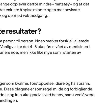
 Mange opplever derfor mindre «matstøy» og at det
te det enklere å spise mindre og ta mer bevisste
tak og dermed vektnedgang.
e resultater?
a person til person. Noen merker forskjell allerede
 Vanligvis tar det 4–8 uker før nivået av medisinen i
variere noe, men ikke like mye som i starten av
ger som kvalme, forstoppelse, diaré og halsbrann.
. Disse plagene er som regel milde og forbigående.
 dose og kun øke gradvis ved behov, samt ved å være
andlingen.