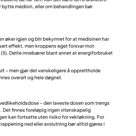
 bytte medisin, eller om behandlingen bør
n øker igjen og blir bekymret for at medisinen har
dusert effekt, men kroppens eget forsvar mot
5). Dette innebærer blant annet at energiforbruket
lt – men gjør det vanskeligere å opprettholde
nnes overalt og hele døgnet.
 vedlikeholdsdose – den laveste dosen som trengs
. Det finnes foreløpig ingen vitenskapelig
n kan fortsette uten risiko for vektøkning. For
rappening ned eller avslutning bør alltid gjøres i