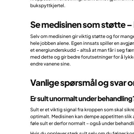
bukspyttkjertel.
Se medisinen som støtte – 
Selv om medisinen gir viktig støtte og for mange 
hele jobben alene. Egen innsats spiller en avgjø
et energiunderskudd – altså at man får i seg fær
med dette og gir bedre forutsetninger for å lykk
endre vanene sine.
Vanlige spørsmål og svar
Er sult unormalt under behandling
Sult er et viktig signal fra kroppen som skal sikre
optimalt. Medisinen kan dempe appetitten slik a
føle sult er derfor normalt – også under behandl
Hvis du opplever sterk sult selv om du følger kos