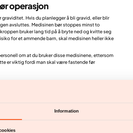
 før operasjon
aviditet. Hvis du planlegger å bli gravid, eller blir
gen avsluttes. Medisinen bør stoppes minst to
 kroppen bruker lang tid på å bryte ned og kvitte seg
isiko for et ammende barn, skal medisinen heller ikke
epersonell om at du bruker disse medisinene, ettersom
e er viktig fordi man skal være fastende før
n man forvente?
ist at de kan gi en gjennomsnittlig vektnedgang på
dligere hovedsakelig var mulig å oppnå gjennom
Information
til person og avhenger av flere faktorer, som
ingen og i hvilken grad man lykkes med å endre
cookies