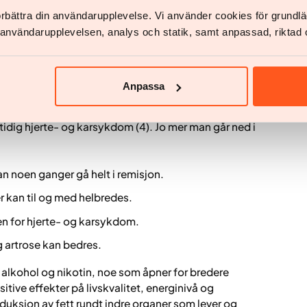
sen er individuell. Derfor er det lurt å fokusere på sin
förbättra din användarupplevelse. Vi använder cookies för grund
dre.
v användarupplevelsen, analys och statik, samt anpassad, riktad 
g
Anpassa
enn tallet på vekten. Selv en moderat vektnedgang
e blodsukkerkontroll, forbedrede triglyseridnivåer
mtidig hjerte- og karsykdom (4). Jo mer man går ned i
n noen ganger gå helt i remisjon.
er kan til og med helbredes.
oen for hjerte- og karsykdom.
artrose kan bedres.
r alkohol og nikotin, noe som åpner for bredere
sitive effekter på livskvalitet, energinivå og
ksjon av fett rundt indre organer som lever og