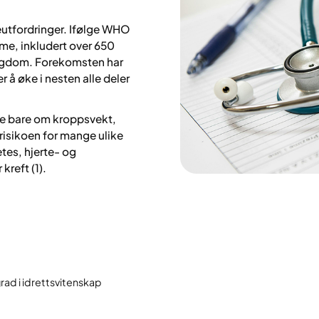
eutfordringer. Ifølge WHO
dme, inkludert over 650
ungdom. Forekomsten har
 å øke i nesten alle deler
kke bare om kroppsvekt,
risikoen for mange ulike
es, hjerte- og
reft (1).
rad i idrettsvitenskap