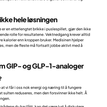
ikke hele løsningen
er en etterlengtet brikke i puslespillet, gjør den ikke
rende rolle for resultatene. Vektnedgang krever alltid
re kalorier enn kroppen bruker. Medisinen hjelper
es, men de fleste må fortsatt jobbe aktivt med å
 om GIP- og GLP-1-analoger
?
 at vi får i oss nok energi og næring til å fungere
t sulten reduseres, men den forsvinner ikke helt. Å
ingen.
trådene du har fått, kan det være lurt å diskutere