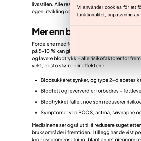
livsstilen. Alle responderer forskjellig, og vektrei
Vi använder cookies för att 
egen utvikling og ikke sammenligne seg med an
funktionalitet, anpassning a
Mer enn bare vektnedgan
Fordelene med fedmemedisiner handler om mer 
på 5–10 % kan gi store helsegevinster, som bedr
og lavere blodtrykk – alle risikofaktorer for fre
vekt, desto større blir effektene.
Blodsukkeret synker, og type 2-diabetes ka
Blodfett og leververdier forbedres – fettlev
Blodtrykket faller, noe som reduserer risik
Symptomer ved PCOS, astma, søvnapné og 
Medisinene ser også ut til å redusere suget ette
bruksområder i fremtiden. I tillegg har de vist po
kroppssammensetning, blant annet gjennom redu