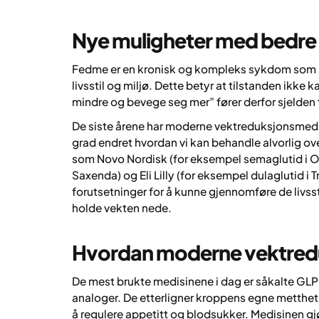
Nye muligheter med bedre 
Fedme er en kronisk og kompleks sykdom som p
livsstil og miljø. Dette betyr at tilstanden ikke 
mindre og bevege seg mer” fører derfor sjelden t
De siste årene har moderne vektreduksjonsmedisi
grad endret hvordan vi kan behandle alvorlig ov
som Novo Nordisk (for eksempel semaglutid i O
Saxenda) og Eli Lilly (for eksempel dulaglutid i T
forutsetninger for å kunne gjennomføre de livss
holde vekten nede.
Hvordan moderne vektredu
De mest brukte medisinene i dag er såkalte G
analoger. De etterligner kroppens egne metthetsh
å regulere appetitt og blodsukker. Medisinen