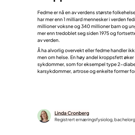
Fedme er nå en av verdens største folkehels
har mer enn 1 milliard mennesker i verden fe
millioner voksne og 340 millioner barn og 
mer enn tredoblet seg siden 1975 og fortsetter
av verden.
Å ha alvorlig overvekt eller fedme handler i
men om helse. En høy andel kroppsfett øker 
sykdommer, som for eksempel type 2-diabet
karsykdommer, artrose og enkelte former for k
Linda Cronberg
Registrert ernæringsfysiolog, bachelorg