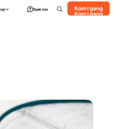
Kom i gang
kap
Spør oss
Kom i gang