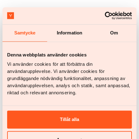
Samtycke
Information
Om
Empezar
Empezar
Denna webbplats använder cookies
¿Tienes alguna pregunta?
Vi använder cookies för att förbättra din
användarupplevelse. Vi använder cookies för
Chatea con nosotros
help@yazen.com
grundläggande nödvändig funktionalitet, anpassning av
Respuesta en 24 horas
användarupplevelsen, analys och statik, samt anpassad,
Nuestro servicio
riktad och relevant annonsering.
Mujer
Hombre
Tillåt alla
Tu equipo
Calculadora de IMC