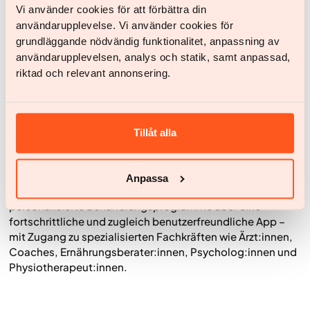
Vi använder cookies för att förbättra din
Über Yazen Health
användarupplevelse. Vi använder cookies för
Gegründet 2021 von medizinischen Fachkräften in
grundläggande nödvändig funktionalitet, anpassning av
Schweden, ist Yazen ein Vorreiter eines wegweisenden
användarupplevelsen, analys och statik, samt anpassad,
Ansatzes zur Behandlung von Adipositas durch digitale
riktad och relevant annonsering.
Gesundheitsversorgung. Durch die Kombination
bahnbrechender GLP-1- und GLP-1/GIP-Medikamente zur
Gewichtsreduktion mit umfassender Lebensstilberatung
bietet Yazen eine ganzheitliche, datengestützte Lösung.
Tillåt alla
Mit über 30.000 aktiven Nutzer:innen, die gemeinsam
bereits mehr als 300 Tonnen Gewicht verloren haben,
setzt Yazen neue Maßstäbe im Kampf gegen die weltweite
Anpassa
Adipositas-Epidemie. Das innovative Modell ermöglicht
personalisierte Behandlungsprogramme über eine
fortschrittliche und zugleich benutzerfreundliche App –
mit Zugang zu spezialisierten Fachkräften wie Ärzt:innen,
Coaches, Ernährungsberater:innen, Psycholog:innen und
Physiotherapeut:innen.