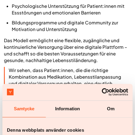
Psychologische Unterstützung für Patient:innen mit
Essstörungen und emotionalen Barrieren
Bildungsprogramme und digitale Community zur
Motivation und Unterstützung
Das Modell ermöglicht eine flexible, zugängliche und
kontinuierliche Versorgung über eine digitale Plattform –
und schafft so die besten Voraussetzungen für eine
gesunde, nachhaltige Lebensstiländerung.
Wir sehen, dass Patient:innen, die die richtige
Kombination aus Medikation, Lebensstilanpassung
und digitaler Versorgung erhalten, eine deutlich
höhere Chance haben, auf ihrem Weg zur
Gewichtsreduktion erfolgreich zu sein. Es ist Zeit, die
Art und Weise, wie wir Übergewicht und Adipositas
Samtycke
Information
Om
behandeln, zu verändern – und die Versorgung an die
Bedürfnisse der Patient:innen anzupassen
, schließt
Martin Carlsson.
Denna webbplats använder cookies
Die veröffentlichten Abstracts von Yazen finden Sie hier: