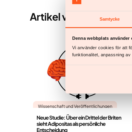
Artikel von
Fredrik Pall
Samtycke
Denna webbplats använder 
Vi använder cookies för att 
funktionalitet, anpassning a
Wissenschaft und Veröffentlichungen
Neue Studie: Über ein Drittel der Briten
sieht Adipositas als persönliche
Entscheidung