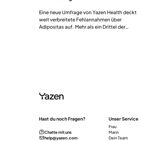
Eine neue Umfrage von Yazen Health deckt
weit verbreitete Fehlannahmen über
Adipositas auf. Mehr als ein Drittel der
Briten hält sie fälschlicherweise für eine
persönliche Entscheidung statt für eine
chronische Krankheit. Die Ergebnisse
unterstreichen den dringenden Bedarf an
besserer Aufklärung und medizinisch
geführter Adipositasbehandlung.
Hast du noch Fragen?
Unser Service
Frau
Chatte mit uns
Mann
help@yazen.com
Dein Team