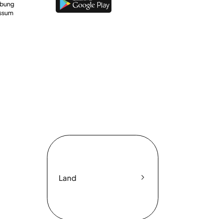
rbung
ssum
Land