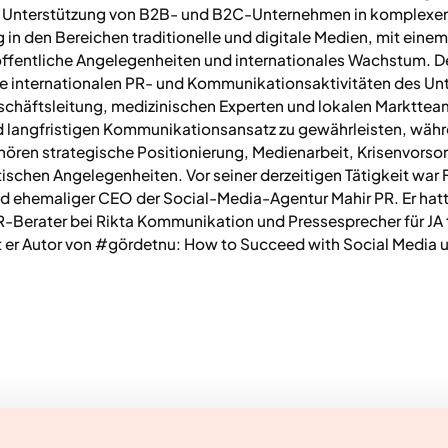
er Unterstützung von B2B- und B2C-Unternehmen in komplexen
in den Bereichen traditionelle und digitale Medien, mit ein
entliche Angelegenheiten und internationales Wachstum. Derze
die internationalen PR- und Kommunikationsaktivitäten des Unt
Geschäftsleitung, medizinischen Experten und lokalen Marktt
d langfristigen Kommunikationsansatz zu gewährleisten, währ
ören strategische Positionierung, Medienarbeit, Krisenvorso
ischen Angelegenheiten. Vor seiner derzeitigen Tätigkeit war 
nd ehemaliger CEO der Social-Media-Agentur Mahir PR. Er hatt
-Berater bei Rikta Kommunikation und Pressesprecher für JA 
st er Autor von #gördetnu: How to Succeed with Social Media