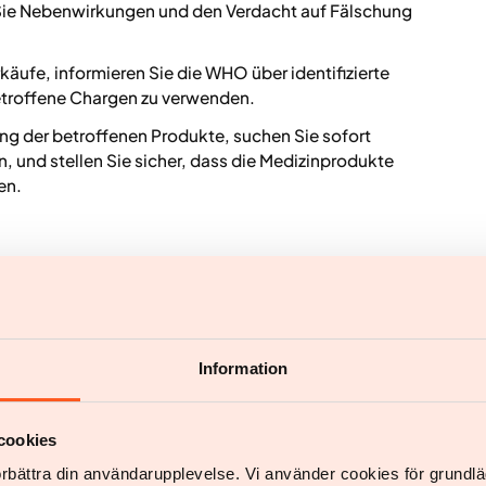
Sie Nebenwirkungen und den Verdacht auf Fälschung
äufe, informieren Sie die WHO über identifizierte
etroffene Chargen zu verwenden.
ng der betroffenen Produkte, suchen Sie sofort
en, und stellen Sie sicher, dass die Medizinprodukte
en.
nnummer mit der Liste der WHO ab.
bleme und falsche Spritzengehäuse.
lität und Schreibfehler auf Verpackungen.
Information
cookies
inweise zu melden, wenden Sie sich an die WHO unter
förbättra din användarupplevelse. Vi använder cookies för grund