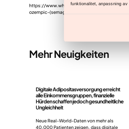
funktionalitet, anpassning a
https://www.who.int/news/item/19-06-2024-
ozempic-(semaglutide)
Mehr Neuigkeiten
Neuigkeiten
Digitale Adipositasversorgung erreicht
alle Einkommensgruppen, finanzielle
Hürden schaffen jedoch gesundheitliche
Ungleichheit
Neue Real-World-Daten von mehr als
40.000 Patienten zeigen, dass digitale