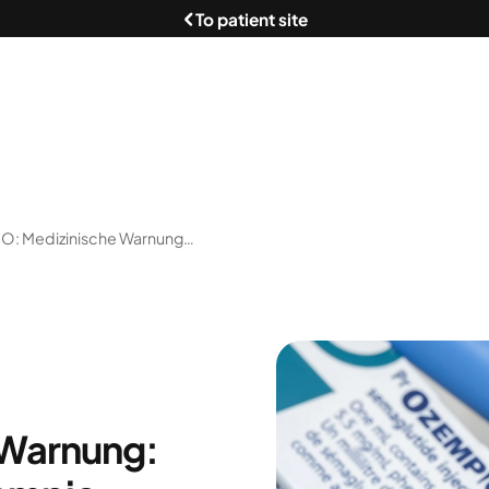
To patient site
WHO: Medizinische Warnung: Fälschungen Von Ozempic (Semaglutid)
 Warnung: