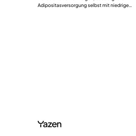
Adipositasversorgung selbst mit niedrigen
Medikamentendosen zu signifikantem und
nachhaltigem Gewichtsverlust führt.