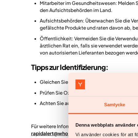
Mitarbeiter im Gesundheitswesen: Melden 
den Aufsichtsbehörden im Land.
Aufsichtsbehörden: Überwachen Sie die Verk
gefälschte Produkte und raten davon ab, b
Öffentlichkeit: Vermeiden Sie die Verwendu
ärztlichen Rat ein, falls sie verwendet werd
von autorisierten Lieferanten bezogen werd
Tipps zur Identifizierung:
Gleichen Sie die Chargennummer und Serie
Prüfen Sie Ozempic-Pens auf Qualitätspro
Achten Sie auf Etiketten von schlechter Qua
Samtycke
Denna webbplats använder 
Für weitere Informationen und um eventuelle H
rapidalert@who.int
.
Vi använder cookies för att 