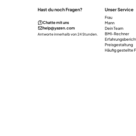
Hast du noch Fragen?
Unser Service
Frau
Chatte mit uns
Mann
help@yazen.com
Dein Team
BMI-Rechner
Antworte innerhalb von 24 Stunden.
Erfahrungsberich
Preisgestaltung
Häufig gestellte 