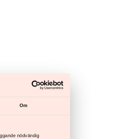
Om
läggande nödvändig