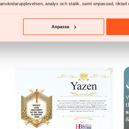
v användarupplevelsen, analys och statik, samt anpassad, riktad 
medical-product-alert-n-2-2024--falsified-
Anpassa