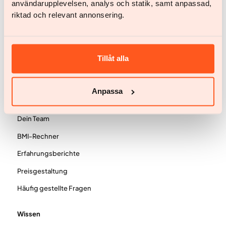
användarupplevelsen, analys och statik, samt anpassad,
Hast du noch Fragen?
riktad och relevant annonsering.
Chatte mit uns
help@yazen.com
Antworte innerhalb von 24
Stunden.
Tillåt alla
Unser Service
Frau
Anpassa
Mann
Dein Team
BMI-Rechner
Erfahrungsberichte
Preisgestaltung
Häufig gestellte Fragen
Wissen