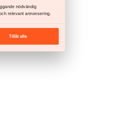
läggande nödvändig
och relevant annonsering.
Tillåt alla