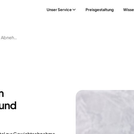
Unser Service
Preisgestaltung
Wisse
Mahlzeitenersatz Zum Abnehmen: Vorteile Und Nachteile
m
 und
ttel zur Gewichtsabnahme