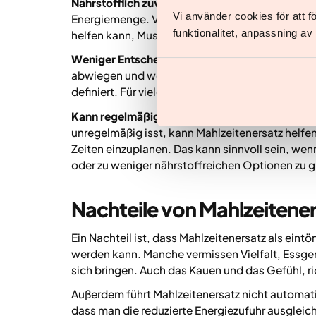
Nährstofflich zuverlässig
:
Ein Mahlzeitenersatz l
Vi använder cookies för att 
Energiemenge. Viele Produkte enthalten zudem re
funktionalitet, anpassning a
helfen kann, Muskelmasse während der Gewich
Weniger Entscheidungsstress rund ums Essen
:
abwiegen und weniger Entscheidungen treffen. D
definiert. Für viele macht das es leichter, dran z
Kann regelmäßige Mahlzeiten unterstützen
:
Wen
unregelmäßig isst, kann Mahlzeitenersatz helfe
Zeiten einzuplanen. Das kann sinnvoll sein, wen
oder zu weniger nährstoffreichen Optionen zu g
Nachteile von Mahlzeitene
Ein Nachteil ist, dass Mahlzeitenersatz als ei
werden kann. Manche vermissen Vielfalt, Essgen
sich bringen. Auch das Kauen und das Gefühl, ric
Außerdem führt Mahlzeitenersatz nicht automati
dass man die reduzierte Energiezufuhr ausgleic