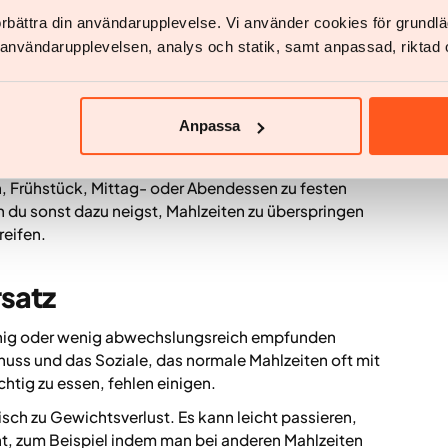
iefert alle wichtigen Nährstoffe bei begrenzter
förbättra din användarupplevelse. Vi använder cookies för grund
lativ viel Protein, was zur Sättigung beitragen und
v användarupplevelsen, analys och statik, samt anpassad, riktad 
tsabnahme zu erhalten.
Du musst keine Kalorien zählen, keine Portionen
ie Portion ist festgelegt und der Energiegehalt klar
Anpassa
u bleiben, vor allem in stressigen Phasen.
n du häufig Mahlzeiten auslässt oder sehr
n, Frühstück, Mittag- oder Abendessen zu festen
n du sonst dazu neigst, Mahlzeiten zu überspringen
reifen.
rsatz
ntönig oder wenig abwechslungsreich empfunden
uss und das Soziale, das normale Mahlzeiten oft mit
htig zu essen, fehlen einigen.
sch zu Gewichtsverlust. Es kann leicht passieren,
ht, zum Beispiel indem man bei anderen Mahlzeiten