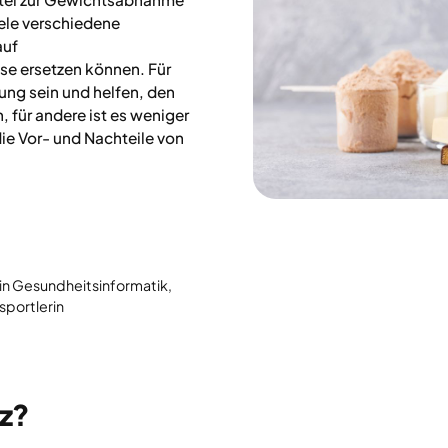
iele verschiedene
auf
e ersetzen können. Für
ung sein und helfen, den
, für andere ist es weniger
die Vor- und Nachteile von
 in Gesundheitsinformatik,
sportlerin
tz?