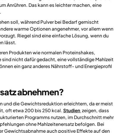
zum Anrühren. Das kann es leichter machen, eine
.
gehen soll, während Pulver bei Bedarf gemischt
andere warme Optionen angenehmer, vor allem wenn
orzugt. Riegel sind eine einfache Lösung, wenn du
n lässt.
deren Produkten wie normalen Proteinshakes,
sind nicht dafür gedacht, eine vollständige Mahlzeit
können ein ganz anderes Nährstoff- und Energieprofil
rsatz abnehmen?
 und die Gewichtsreduktion erleichtern, da er meist
it, oft etwa 200 bis 250 kcal.
Studien
zeigen, dass
trukturierten Programms nutzen, im Durchschnitt mehr
mpfehlungen ohne Mahlzeitenersatz befolgen. Bei
r Gewichtsabnahme auch positive Effekte auf den