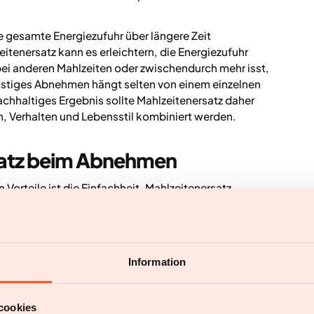
ie gesamte Energiezufuhr über längere Zeit
tenersatz kann es erleichtern, die Energiezufuhr
bei anderen Mahlzeiten oder zwischendurch mehr isst,
stiges Abnehmen hängt selten von einem einzelnen
chhaltiges Ergebnis sollte Mahlzeitenersatz daher
, Verhalten und Lebensstil kombiniert werden.
rsatz beim Abnehmen
 Vorteile ist die Einfachheit. Mahlzeitenersatz
kann helfen, wenn dir Zeit für Planung, Einkaufen und
hmen und ist praktisch, wenn du unterwegs schnell
 ein guter Einstieg und kann zu schnelleren ersten
Information
teigern und Energie geben, um weitere Veränderungen
cookies