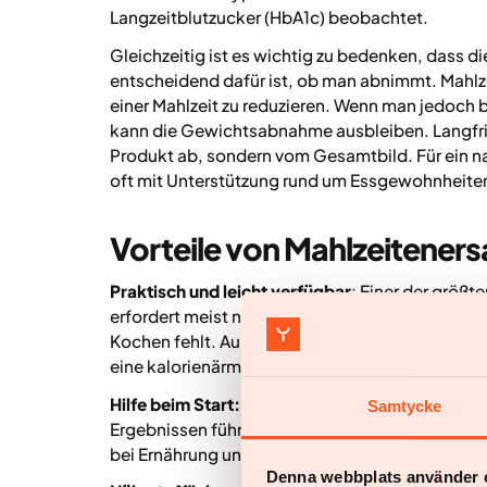
Langzeitblutzucker (HbA1c) beobachtet.
Gleichzeitig ist es wichtig zu bedenken, dass d
entscheidend dafür ist, ob man abnimmt. Mahlzei
einer Mahlzeit zu reduzieren. Wenn man jedoch 
kann die Gewichtsabnahme ausbleiben. Langfri
Produkt ab, sondern vom Gesamtbild. Für ein na
oft mit Unterstützung rund um Essgewohnheiten
Vorteile von Mahlzeitene
Praktisch und leicht verfügbar
:
Einer der größten
erfordert meist nur minimale Vorbereitung. Das 
Kochen fehlt. Außerdem lässt er sich gut mitne
eine kalorienärmere Mahlzeit brauchst.
Hilfe beim Start:
Für manche ist Mahlzeitenersatz
Samtycke
Ergebnissen führen. Das kann die Motivation s
bei Ernährung und Lebensstil anzugehen.
Denna webbplats använder 