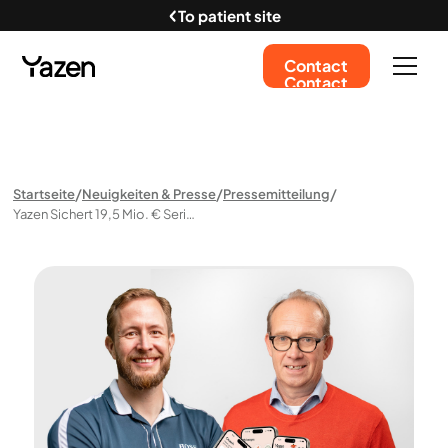
To patient site
Contact
Contact
Startseite
Neuigkeiten & Presse
Pressemitteilung
Yazen Sichert 19,5 Mio. € Serie-A-Finanzierung Für Globale Expansion