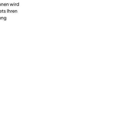
nnen wird
ts Ihren
ung