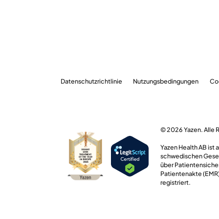
Datenschutzrichtlinie
Nutzungsbedingungen
Co
© 2026 Yazen. Alle 
Yazen Health AB ist
schwedischen Geset
über Patientensiche
Patientenakte (EMR),
registriert.