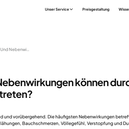
Unser Service
Preisgestaltung
Wisse
Welche Risiken Und Nebenwirkungen Können Durch Das Medikament Auftreten?
 Nebenwirkungen können dur
treten?
ild und vorübergehend. Die häufigsten Nebenwirkungen betref
lähungen, Bauchschmerzen, Völlegefühl, Verstopfung und Dur