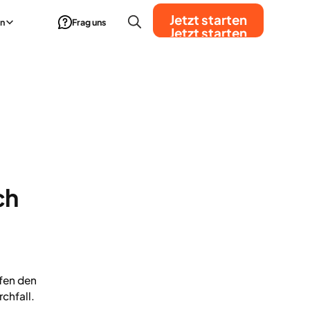
Jetzt starten
n
Frag uns
Jetzt starten
ch
fen den
chfall.