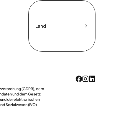
Land
utzverordnung (GDPR), dem
endaten und dem Gesetz
 und der elektronischen
und Sozialwesen (IVO)