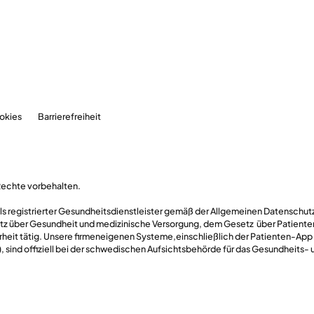
okies
Barrierefreiheit
Rechte vorbehalten.
 als registrierter Gesundheitsdienstleister gemäß der Allgemeinen Datensch
z über Gesundheit und medizinische Versorgung, dem Gesetz über Patient
rheit tätig. Unsere firmeneigenen Systeme,einschließlich der Patienten-App
 sind offiziell bei der schwedischen Aufsichtsbehörde für das Gesundheits- 