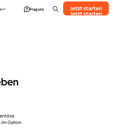
Jetzt starten
n
Frag uns
Jetzt starten
eben
mentöse
 im Gehirn