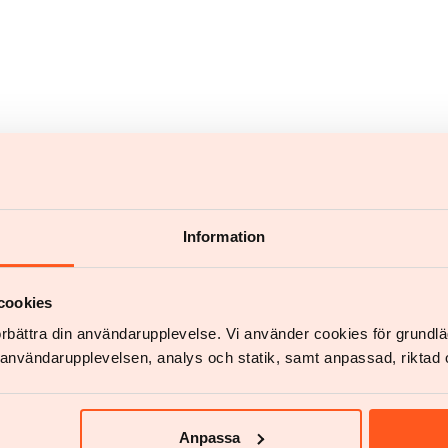
 Fragen?
Information
cookies
förbättra din användarupplevelse. Vi använder cookies för grund
Chatten
v användarupplevelsen, analys och statik, samt anpassad, riktad 
Chat starten
Anpassa