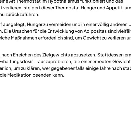
 eine Art Thermostat im Hypothalamus funktioniert und das
verlieren, steigert dieser Thermostat Hunger und Appetit, u
au zurückzuführen.
uf ausgelegt, Hunger zu vermeiden und in einer völlig andere
en. Die Ursachen für die Entwicklung von Adipositas sind vielfäl
welche Maßnahmen erforderlich sind, um Gewicht zu verlieren u
n nach Erreichen des Zielgewichts abzusetzen. Stattdessen e
e Erhaltungsdosis – auszuprobieren, die einer erneuten Gewic
rlich, um zu klären, wer gegebenenfalls einige Jahre nach stab
die Medikation beenden kann.