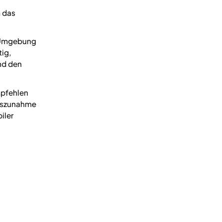
m das
n Umgebung
tig,
nd den
mpfehlen
htszunahme
iler