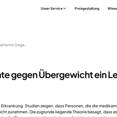
Unser Service
Preisgestaltung
Wisse
Muss Ich Medikamente Gegen Übergewicht Ein Leben Lang Einnehmen?
te gegen Übergewicht ein L
e Erkrankung. Studien zeigen, dass Personen, die die medika
ht zunehmen. Die zugrunde liegende Theorie besagt, dass es