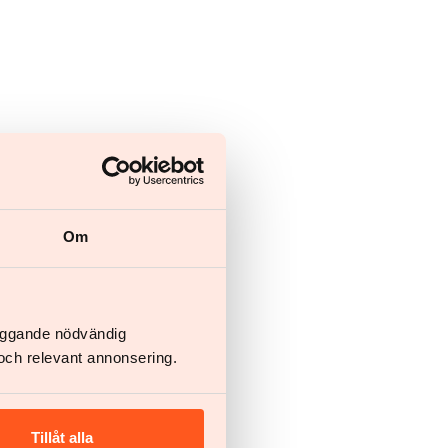
Om
läggande nödvändig
och relevant annonsering.
Tillåt alla