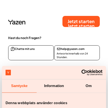
Jetzt starten
Jetzt starten
Hast du noch Fragen?
Chatte mit uns
help@yazen.com
Antworte innerhalb von 24
Stunden.
Unser Service
Frau
Mann
Samtycke
Information
Om
Dein Team
BMI-Rechner
Denna webbplats använder cookies
Erfahrungsberichte