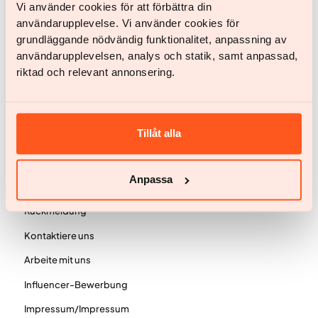
Vi använder cookies för att förbättra din
användarupplevelse. Vi använder cookies för
Preisgestaltung
grundläggande nödvändig funktionalitet, anpassning av
Häufig gestellte Fragen
användarupplevelsen, analys och statik, samt anpassad,
riktad och relevant annonsering.
Wissen
Wissen und Inspiration
Über Adipositas
Tillåt alla
Wissenschaft und Veröffentlichungen
Anpassa
Firma
Rückmeldung
Kontaktiere uns
Arbeite mit uns
Influencer-Bewerbung
Impressum/Impressum