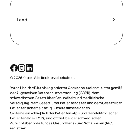
Land
© 2026 Yazen. Alle Rechte vorbehalten.
Yazen Health AB ist als registrierter Gesundheitsdienstleister gemäß
der Allgemeinen Datenschutzverordnung (GDPR), dem
schwedischen Gesetz über Gesundheit und medizinische
Versorgung, dem Gesetz über Patientendaten und dem Gesetz über
Patientensicherheit tätig. Unsere firmeneigenen
Systeme,einschließlich der Patienten-App und der elektronischen
Patientenakte (EMR), sind offiziell bei der schwedischen
Aufsichtsbehörde für das Gesundheits- und Sozialwesen (IVO)
registriert.