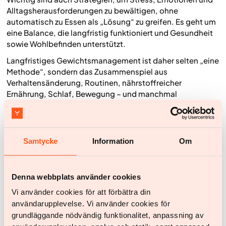
Alltagsherausforderungen zu bewältigen, ohne
automatisch zu Essen als „Lösung“ zu greifen. Es geht um
eine Balance, die langfristig funktioniert und Gesundheit
sowie Wohlbefinden unterstützt.
Langfristiges Gewichtsmanagement ist daher selten „eine
Methode“, sondern das Zusammenspiel aus
Verhaltensänderung, Routinen, nährstoffreicher
Ernährung, Schlaf, Bewegung – und manchmal
medizinischer Behandlung. Am Ende machen die kleinen,
konsequenten Veränderungen den grössten Unterschied.
Fasten als Teil eines umfassenden Ansatzes
Samtycke
Information
Om
Fasten kann ein Werkzeug unter mehreren sein – aber
selten eine Lösung für sich allein. Langfristige
Denna webbplats använder cookies
Gewichtsabnahme erfordert meist einen breiteren Ansatz,
Vi använder cookies för att förbättra din
bei dem Ernährung, Bewegung, Verhaltensänderung,
Alltagsaktivität, Schlaf und – wenn nötig – medizinische
användarupplevelse. Vi använder cookies för
Behandlung zusammenwirken.
grundläggande nödvändig funktionalitet, anpassning av