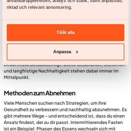
användarupplevelsen, analys och statik, samt anpassad,
Bei Yazen orientieren wir uns nicht an einer
bestimmten
riktad och relevant annonsering.
Diät
oder einem festen Fastenmodell, sondern daran, was
für dich
nachhaltig
ist. Ziel ist es, dir zu helfen,
Gewohnheiten zu entwickeln, die in deinen Alltag passen
und sowohl Gewichtsabnahme als auch langfristige
Tillåt alla
Gesundheit unterstützen.
Fasten kann mit Yazens medizinischer Behandlung
kombiniert werden, wenn es sicher und strukturiert erfolgt
Anpassa
und medizinische Umstände sowie individuelle
Bedürfnisse berücksichtigt. Deine Gesundheit, Sicherheit
und langfristige Nachhaltigkeit stehen dabei immer im
Mittelpunkt.
Methoden zum Abnehmen
Viele Menschen suchen nach Strategien, um ihre
Gesundheit zu verbessern und nachhaltig abzunehmen. Es
gibt mehrere Wege – und entscheidend ist, dass du einen
Ansatz findest, der zu dir passt. Intermittierendes Fasten
ist ein Beispiel: Phasen des Essens wechseln sich mit