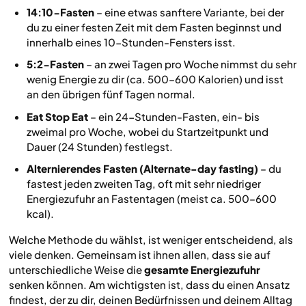
14:10-Fasten
– eine etwas sanftere Variante, bei der
du zu einer festen Zeit mit dem Fasten beginnst und
innerhalb eines 10-Stunden-Fensters isst.
5:2-Fasten
– an zwei Tagen pro Woche nimmst du sehr
wenig Energie zu dir (ca. 500–600 Kalorien) und isst
an den übrigen fünf Tagen normal.
Eat Stop Eat
– ein 24-Stunden-Fasten, ein- bis
zweimal pro Woche, wobei du Startzeitpunkt und
Dauer (24 Stunden) festlegst.
Alternierendes Fasten (Alternate-day fasting)
– du
fastest jeden zweiten Tag, oft mit sehr niedriger
Energiezufuhr an Fastentagen (meist ca. 500–600
kcal).
Welche Methode du wählst, ist weniger entscheidend, als
viele denken. Gemeinsam ist ihnen allen, dass sie auf
unterschiedliche Weise die
gesamte Energiezufuhr
senken können. Am wichtigsten ist, dass du einen Ansatz
findest, der zu dir, deinen Bedürfnissen und deinem Alltag