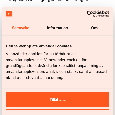
Medikamentendosen zu signifikantem und
nachhaltigem Gewichtsverlust führt.
Samtycke
Information
Om
Denna webbplats använder cookies
Vi använder cookies för att förbättra din
användarupplevelse. Vi använder cookies för
grundläggande nödvändig funktionalitet, anpassning av
användarupplevelsen, analys och statik, samt anpassad,
Pressemitteilung
riktad och relevant annonsering.
Yazen ist „Gewichtsabnahme-Behandlung des Jahres
2025 in Europa“
Yazen, der digitale Gesundheitsdienstleister für
Adipositas, wurde von Healthcare Business Review
Tillåt alla
als „Gewichtsabnahme-Behandlung des Jahres
2025 in Europa“ ausgezeichnet.