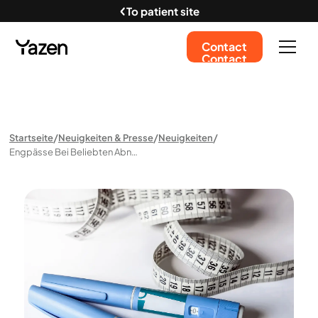
To patient site
Contact
Contact
Startseite
Neuigkeiten & Presse
Neuigkeiten
Engpässe Bei Beliebten Abnehmspritzen